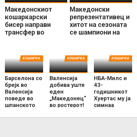
Македонскиот
Македонски
кошаркарски
репрезентативец и
бисер направи
хитот на сезоната
трансфер во
се шампиони на
шпански великан!
Шпанија!
КОШАРКА
КОШАРКА
КОШАРКА
Барселона со
Валенсија
НБА-Милс и
брејк во
добива уште
43-
Валенсија
еден
годишникот
поведе во
„Македонец“
Хуертас му ја
шпанското
во ростерот!
симнаа
финале!
круната на
„кралот“ во
Шпанија