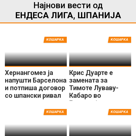
Најнови вести од
ЕНДЕСА ЛИГА, ШПАНИЈА
КОШАРКА
КОШАРКА
Хернангомез ја
Крис Дуарте е
напушти Барселона
замената за
и потпиша договор
Тимоте Луваву-
со шпански ривал
Кабаро во
Басконија
КОШАРКА
КОШАРКА