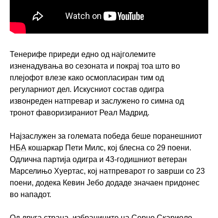
Тенерифе приреди едно од најголемите
изненадувања во сезоната и покрај тоа што во
плејофот влезе како осмопласиран тим од
регуларниот дел. Искусниот состав одигра
извонреден натпревар и заслужено го симна од
тронот фаворизираниот Реал Мадрид.
Најзаслужен за големата победа беше поранешниот
НБА
кошаркар Пети Милс, кој блесна со 29 поени.
Одлична партија одигра и 43-годишниот ветеран
Марселињо Хуертас, кој натпреварот го заврши со 23
поени, додека Кевин Јебо додаде значаен придонес
во нападот.
Од друга страна, избраниците на Серџо Скариоло