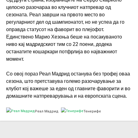
целосно разочараа во клучниот натпревар од
сезоната. Реал заврши на првото место во
регуларниот дел од шампионатот, но не успеа да го
оправда статусот на фаворит во плејофот.
Единствено Марио Хезоња беше на посакуваното
ниво кај мадридскиот тим со 22 поени, додека
останатите кошаркари потфрлија во најважниот
момент.
Со овој пораз Реал Мадрид останува без трофеј оваа
сезона, што претставува големо разочарување за
клубот кој важеше за еден од главните фаворити и во
домашните натпреварувања и на европската сцена.
Реал Мадрид
Тенерифе