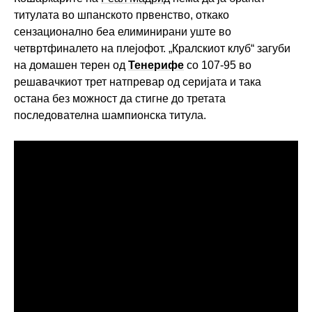
титулата во шпанското првенство, откако
сензационално беа елиминирани уште во
четвртфиналето на плејофот. „Кралскиот клуб“ загуби
на домашен терен од
Тенерифе
со 107-95 во
решавачкиот трет натпревар од серијата и така
остана без можност да стигне до третата
последователна шампионска титула.