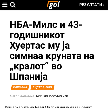
РЕЗУЛТАТИ
Jump to navigation
You
НБА-Милс и 43-
годишникот
are
Хуертас му ја
here
симнаа круната на
„кралот“ во
Шпанија
КОШАРКА
ЕНДЕСА ЛИГА
6 ЈУНИ 2026, 20:23
•
МАРТИН ТАНАСКОВСКИ
Кошаркарите на
Реал Мадрид
нема да ја бранат