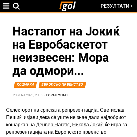
РЕЗУЛТАТИ
Jump to navigation
You
Настапот на Јокиќ
на Евробаскетот
are
неизвесен: Мора
here
да одмори...
КОШАРКА
ЕВРОПСКО ПРВЕНСТВО
20 МАЈ 2025, 23:05
•
ГОРАН УПАЛЕ
Селекторот на српската репрезентација, Светислав
Пешиќ, изјави дека сè уште не знае дали најдобриот
кошаркар на
Денвер Нагетс
,
Никола Јокиќ
, ќе игра за
репрезентацијата на Европското првенство.