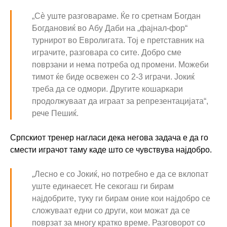
„Сè уште разговараме. Ќе го сретнам Богдан
Богдановиќ во Абу Даби на „фајнал-фор“
турнирот во Евролигата. Тој е претставник на
играчите, разговара со сите. Добро сме
поврзани и нема потреба од промени. Можеби
тимот ќе биде освежен со 2-3 играчи. Јокиќ
треба да се одмори. Другите кошаркари
продолжуваат да играат за репрезентацијата“,
рече Пешиќ.
Српскиот тренер нагласи дека негова задача е да го
смести играчот таму каде што се чувствува најдобро.
„Лесно е со Јокиќ, но потребно е да се вклопат
уште единаесет. Не секогаш ги бирам
најдобрите, туку ги бирам оние кои најдобро се
сложуваат едни со други, кои можат да се
поврзат за многу кратко време. Разговорот со