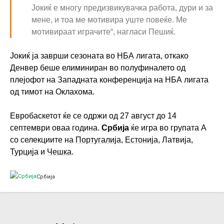
Јокиќ е многу предизвикувачка работа, дури и за
мене, и тоа ме мотивира уште повеќе. Ме
мотивираат играчите“, нагласи Пешиќ.
Јокиќ ја заврши сезоната во
НБА
лигата, откако
Денвер беше елиминиран во полуфиналето од
плејофот на Западната конференција на НБА лигата
од тимот на Оклахома.
Евробаскетот ќе се одржи од 27 август до 14
септември оваа година.
Србија
ќе игра во групата А
со селекциите на
Португалија
,
Естонија
, Латвија,
Турција
и
Чешка
.
Србија