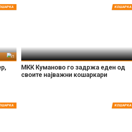
ОШАРКА
КОШАРКА
стер
р,
МКК Куманово го задржа еден од
своите најважни кошаркари
ОШАРКА
КОШАРКА