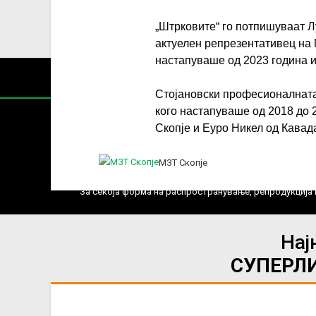
„Штрковите“ го потпишуваат Л
актуелен репрезентативец на 
настапуваше од 2023 година и
Стојановски професионалната 
кого настапуваше од 2018 до 
Скопје и Еуро Никел од Кавад
МЗТ Скопје
Содржин
За секоја форма на распространување, репродукција и
Нај
СУПЕРЛ