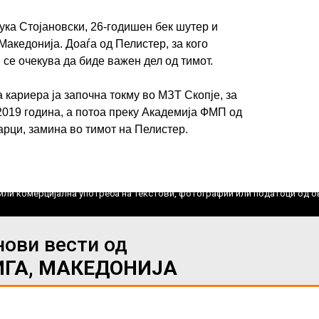
ука Стојановски, 26-годишен бек шутер и
Македонија. Доаѓа од Пелистер, за кого
 се очекува да биде важен дел од тимот.
ИМПРЕСУМ
МАРКЕТИНГ
КОНТАКТ
RSS
кариера ја започна токму во МЗТ Скопје, за
2019 година, а потоа преку Академија ФМП од
© 2016-2026 Gol.mk
арци, замина во тимот на Пелистер.
Сите права задржани
ите на Gol.mk се заштитени со Законот за авторското право и сроднит
ли комерцијална употреба на текстови, фотографии или податоци од ово
нови вести од
ИГА, МАКЕДОНИЈА