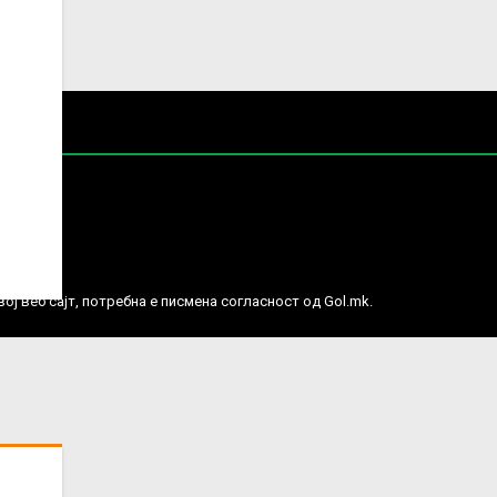
е права.
ј веб сајт, потребна е писмена согласност од Gol.mk.