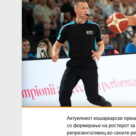
Актуелниот кошаркарски првак
со формирање на ростерот за
репрезентативец во своите ре