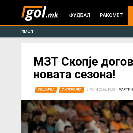
ФУДБАЛ
РАКОМЕТ
ПМФЛ
You
МЗТ Скопје догов
новата сезона!
are
here
КОШАРКА
СУПЕРЛИГА
6 ЈУЛИ 2026, 10:55
•
МАРТИН