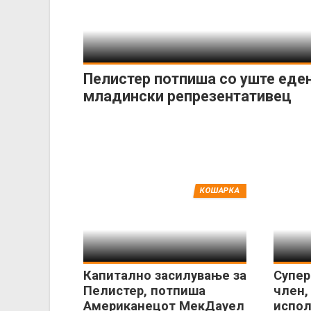
Пелистер потпиша со уште еде
младински репрезентативец
КОШАРКА
Капитално засилување за
Супер
Пелистер, потпиша
член,
Американецот МекДауел
испол