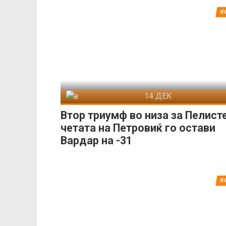
К
14 ДЕК
Вардар
Пели
Втор триумф во низа за Пелисте
четата на Петровиќ го остави
Вардар на -31
К