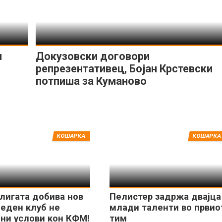
н
Докузовски договори
репрезентативец, Бојан Крстевски
потпиша за Куманово
КОШАРКА
КОШАРКА
лигата добива нов
Пелистер задржа двајца
 еден клуб не
млади таленти во првио
ни услови кон КФМ!
тим