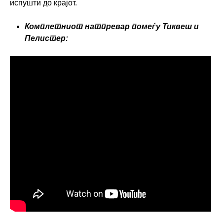
испушти до крајот.
Комплетниот натпревар помеѓу Тиквеш и
Пелистер: