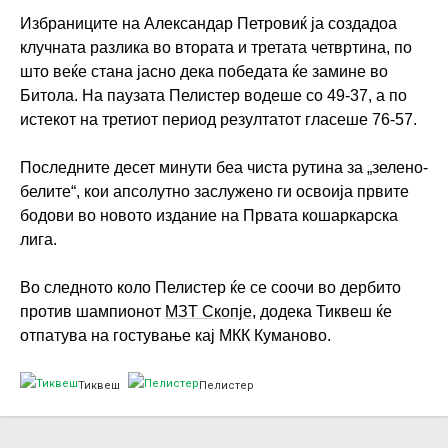
Избраниците на Александар Петровиќ ја создадоа
клучната разлика во втората и третата четвртина, по
што веќе стана јасно дека победата ќе замине во
Битола. На паузата Пелистер водеше со 49-37, а по
истекот на третиот период резултатот гласеше 76-57.
Последните десет минути беа чиста рутина за „зелено-
белите“, кои апсолутно заслужено ги освоија првите
бодови во новото издание на Првата кошаркарска
лига.
Во следното коло Пелистер ќе се соочи во дербито
против шампионот
МЗТ Скопје
, додека Тиквеш ќе
отпатува на гостување кај МКК Куманово.
Тиквеш
Пелистер