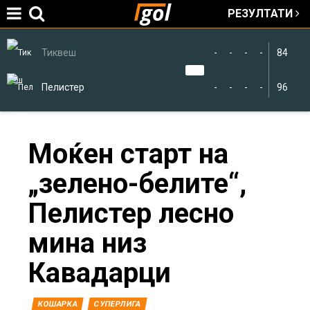
РЕЗУЛТАТИ
Jump to navigation
Тиквеш
-
-
-
-
84
Пелистер
-
-
-
-
96
You
Моќен старт на
„зелено-белите“,
are
Пелистер лесно
here
мина низ
Кавадарци
КОШАРКА
СУПЕРЛИГА