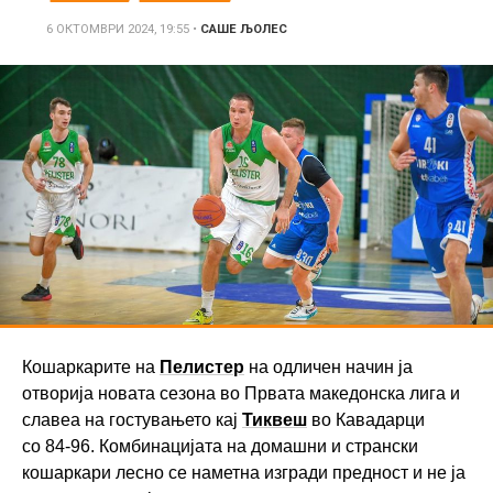
6 ОКТОМВРИ 2024, 19:55
•
САШЕ ЉОЛЕС
Кошаркарите на
Пелистер
на одличен начин ја
отворија новата сезона во Првата македонска лига и
славеа на гостувањето кај
Тиквеш
во Кавадарци
со 84-96. Комбинацијата на домашни и странски
кошаркари лесно се наметна изгради предност и не ја