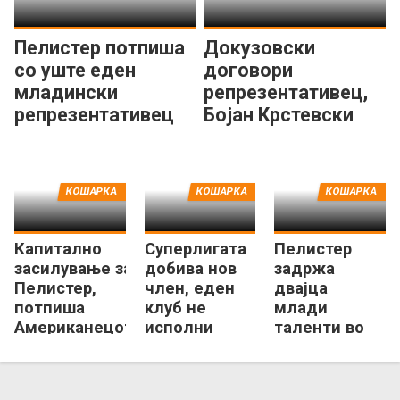
Пелистер потпиша
Докузовски
со уште еден
договори
младински
репрезентативец,
репрезентативец
Бојан Крстевски
потпиша за
Куманово
КОШАРКА
КОШАРКА
КОШАРКА
Капитално
Суперлигата
Пелистер
засилување за
добива нов
задржа
Пелистер,
член, еден
двајца
потпиша
клуб не
млади
Американецот
исполни
таленти во
МекДауел
услови кон
првиот тим
КФМ!