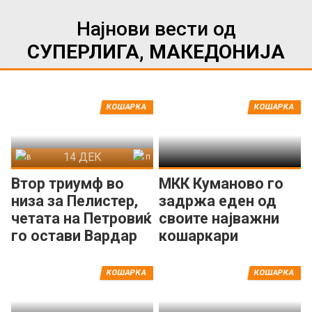
Најнови вести од
СУПЕРЛИГА, МАКЕДОНИЈА
КОШАРКА
КОШАРКА
14 ДЕК
Вардар
Пелистер
Втор триумф во
МКК Куманово го
низа за Пелистер,
задржа еден од
четата на Петровиќ
своите најважни
го остави Вардар
кошаркари
на -31
КОШАРКА
КОШАРКА