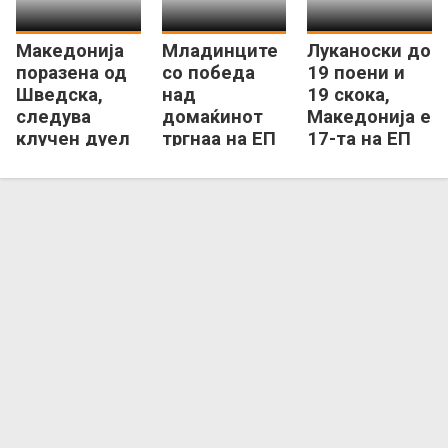
Македонија
Младинците
Луканоски до
поразена од
со победа
19 поени и
Шведска,
над
19 скока,
следува
домаќинот
Македонија е
клучен дуел
тргнаа на ЕП
17-та на ЕП
со
Б-дивизија
Б-дивизија
Азербејџан