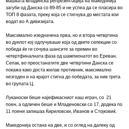
машката младинска репрезентација на Македонија
загуби од Данска со 89-85 и не успеа да се пласира во
ТОП 8 фазата, преку која се стигнува до местата кои
водат во А дивизијата.
Максимално изедначена прва, но и втора четвртина
во дуелот кој одлучуваше која од двете селекции со
победа ќе ги сочува шансите за премин во
четвртфиналната фаза од шампионатот во Ереван.
Сепак, во преостанатите две четвртини Данска се
покажа како доста жилав противник, максимално
незгоден и на крајот стигна до победата, за нив трета
во групата Ц.
Луканоски беше најефикасниот наш играч, со 21
поен, а одличен беше и Младеновски со 17, додека по
11 поени запишаа Ќириловски, Иванов и Стојковиќ.
Македонија остана на две, и со оглед на далеку од