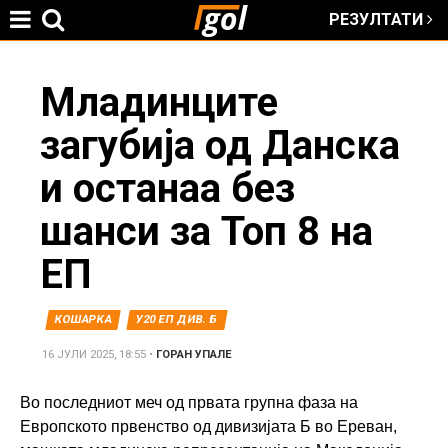
РЕЗУЛТАТИ
Jump to navigation
You
Младинците
загубија од Данска
are
и останаа без
here
шанси за Топ 8 на
ЕП
КОШАРКА
У20 ЕП ДИВ. Б
16 ЈУЛИ 2025, 18:55
•
ГОРАН УПАЛЕ
Во последниот меч од првата групна фаза на
Европското првенство од дивизијата Б во Ереван,