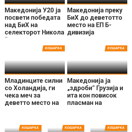
Македонија У20 ја
Македонија преку
посвети победата
БиХ до деветотто
над БиХ на
место на ЕП Б-
селекторот Никола
дивизија
Велев
КОШАРКА
КОШАРКА
Младинците силни
Македонија ја
со Холандија, ги
„здроби“ Грузија и
чека меч за
ита кон повисок
деветто место на
пласман на
ЕП
Европското
првенство
КОШАРКА
КОШАРКА
КОШАРКА