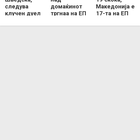
следува
домаќинот
Македонија е
клучен дуел
тргнаа на ЕП
17-та на ЕП
со
Б-дивизија
Б-дивизија
Азербејџан