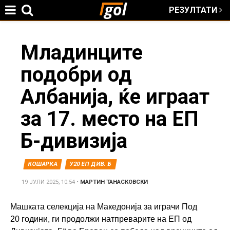
РЕЗУЛТАТИ
Jump to navigation
You
Младинците
подобри од
are
Албанија, ќе играат
here
за 17. место на ЕП
Б-дивизија
КОШАРКА
У20 ЕП ДИВ. Б
19 ЈУЛИ 2025, 10:54
•
МАРТИН ТАНАСКОВСКИ
Машката селекција на Македонија за играчи Под
20 години, ги продолжи натпреварите на ЕП од