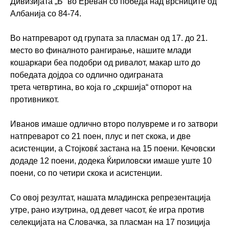
Дивизијата „Б“ во Ереван со победа над врсниците од
Албанија со 84-74.
Во натпреварот од групата за пласман од 17. до 21.
место во финалното рангирање, нашите млади
кошаркари беа подобри од ривалот, макар што до
победата дојдоа со одлично одиграната
трета четвртина, во која го „скршија“ отпорот на
противникот.
Иванов имаше одлично второ полувреме и го затвори
натпреварот со 21 поен, плус и пет скока, и две
асистенции, а Стојковќ застана на 15 поени. Кечовски
додаде 12 поени, додека Ќириловски имаше уште 10
поени, со по четири скока и асистенции.
Со овој резултат, нашата младинска репрезентација
утре, рано изутрина, од девет часот, ќе игра против
селекцијата на Словачка, за пласман на 17 позиција