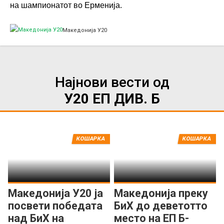
на шампионатот во Ерменија.
Македонија У20
Најнови вести од
У20 ЕП ДИВ. Б
КОШАРКА
КОШАРКА
Македонија У20 ја
Македонија преку
посвети победата
БиХ до деветотто
над БиХ на
место на ЕП Б-