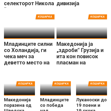
селекторот Никола
дивизија
Велев
КОШАРКА
КОШАРКА
Младинците силни
Македонија ја
со Холандија, ги
„здроби“ Грузија и
чека меч за
ита кон повисок
деветто место на
пласман на
ЕП
Европското
првенство
КОШАРКА
КОШАРКА
КОШАРКА
Македонија
Младинците
Луканоски до
поразена од
со победа
19 поени и
Шведска,
над
19 скока,