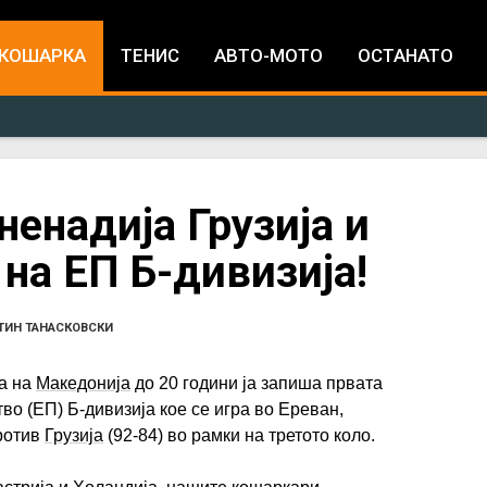
Jump to navigation
КОШАРКА
ТЕНИС
АВТО-МОТО
ОСТАНАТО
ненадија Грузија и
на ЕП Б-дивизија!
ТИН ТАНАСКОВСКИ
а на
Македонија
до 20 години ја запиша првата
во (ЕП) Б-дивизија кое се игра во Ереван,
ротив
Грузија
(92-84) во рамки на третото коло.