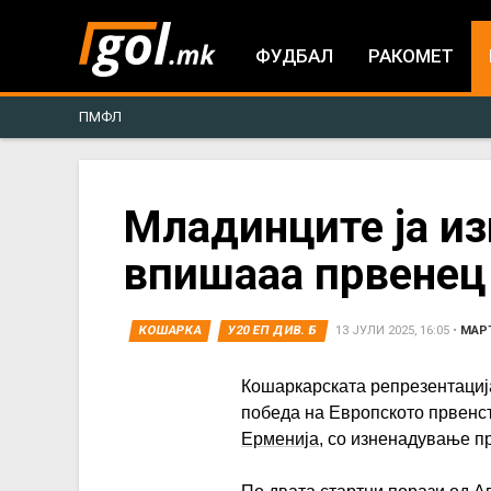
ФУДБАЛ
РАКОМЕТ
ПМФЛ
You
Младинците ја из
впишааа првенец 
are
here
КОШАРКА
У20 ЕП ДИВ. Б
13 ЈУЛИ 2025, 16:05
•
МАР
Кошаркарската репрезентациј
победа на Европското првенст
Ерменија
, со изненадување п