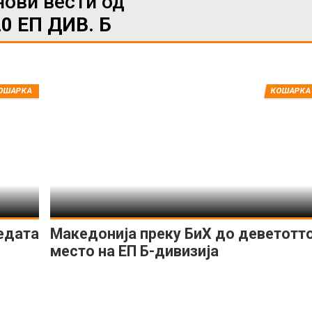
нови вести од
0 ЕП ДИВ. Б
ИМПРЕСУМ
МАРКЕТИНГ
КОНТАКТ
RSS
ОШАРКА
КОШАРКА
© 2016-2026 Gol.mk
Сите права задржани
ите на Gol.mk се заштитени со Законот за авторското право и сроднит
ли комерцијална употреба на текстови, фотографии или податоци од ово
едата
Македонија преку БиХ до деветотт
место на ЕП Б-дивизија