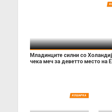
К
Младинците силни со Холандија
чека меч за деветто место на 
КОШАРКА