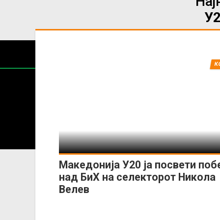
Нај
У2
К
Содржин
За секоја форма на распространување, репродукција и
Македонија У20 ја посвети поб
над БиХ на селекторот Никола
Велев