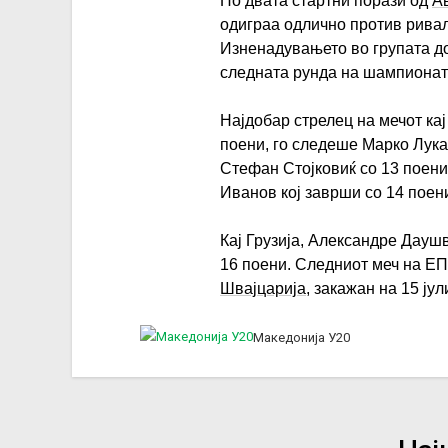
По двата стартни порази од
А
одиграа одлично против ривал
Изненадувањето во групата до
следната рунда на шампионат
Најдобар стрелец на мечот ка
поени, го следеше Марко Лука
Стефан Стојковиќ со 13 поени
Иванов кој заврши со 14 поен
Кај Грузија, Александре Дауш
16 поени. Следниот меч на ЕП
Швајцарија
, закажан на 15 јул
Македонија У20