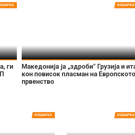
ОШАРКА
КОШАРКА
, ги
Македонија ја „здроби“ Грузија и ит
ЕП
кон повисок пласман на Европскот
првенство
КОШАРКА
КОШАРКА