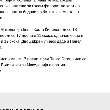
встрија
и
Холандија
, нашите кошаркари
от кој важеше за голем фаворит на хартија.
несе важни бодови во битката за место во
от.
ј Македонија беше Коста Ќириловски со 18
носки со 17 поени и 11 скока, одличен беше и
 и 12 скока. Двоцифрен учинок даде и Павел
и.
вили имаше 17 поени, пред Тенго Гогишвили со
 Б-дивизија за Македонија е против
и.