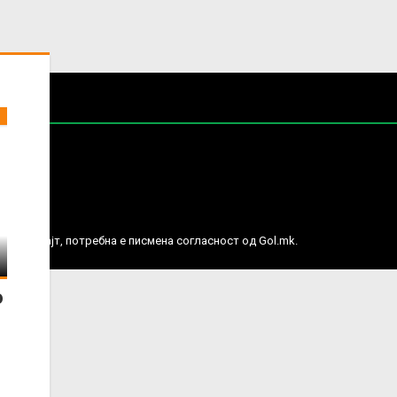
е права.
ј веб сајт, потребна е писмена согласност од Gol.mk.
о