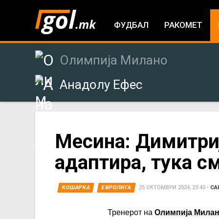
ФУДБАЛ
РАКОМЕТ
Олимпија Милано
Анадолу Ефес
You
Месина: Димитри
адаптира, тука с
are
here
КОШАРКА
ЕВРОЛИГА
25 ОКТОМВРИ 2024, 23:40
•
СА
Тренерот на
Олимпија Мила