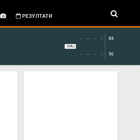
РЕЗУЛТАТИ
-
-
-
-
84
КРАЈ
-
-
-
-
96