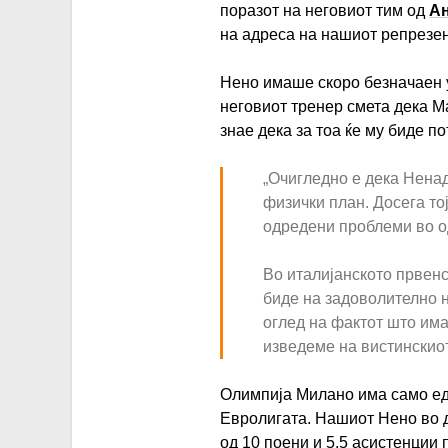
поразот на неговиот тим од
А
на адреса на нашиот репрезе
Нено имаше скоро безначаен у
неговиот тренер смета дека М
знае дека за тоа ќе му биде п
„Очигледно е дека Нена
физички план. Досега то
одредени проблеми во о
Во италијанското првенс
биде на задоволително н
оглед на фактот што има
изведеме на вистинскиот
Олимпија Милано има само ед
Евролигата. Нашиот Нено во 
од 10 поени и 5,5 асистенции 