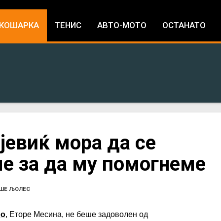
Jump to navigation
КОШАРКА
ТЕНИС
АВТО-МОТО
ОСТАНАТО
јевиќ мора да се
ме за да му помогнеме
ШЕ ЉОЛЕС
но
, Еторе Месина, не беше задоволен од