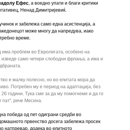
надолу Ефес
, а воедно упати и благи критики
нтативец, Ненад Димитријевиќ.
чинок и забележа само една асистенција, а
акедонецот може многу да напредува, иако
отребно време.
д има проблем во Евролигата, особено на
ј изведе само четири слободни фрлања, а има и
дбраната.
тво е малку полесно, но во елитата мора да
иво. Потребен му е период на адаптација, без
 26 години. Тука сме за да му помогнеме и да го
 пат“, рече Месина.
на победа од пет одиграни средби во
домашното првенство досега забележа просек
по натпревар, додека во елитното