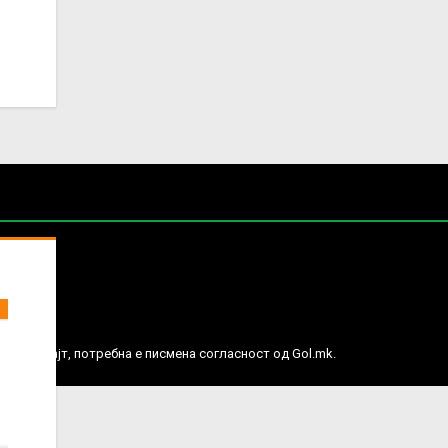
е права.
ј веб сајт, потребна е писмена согласност од Gol.mk.