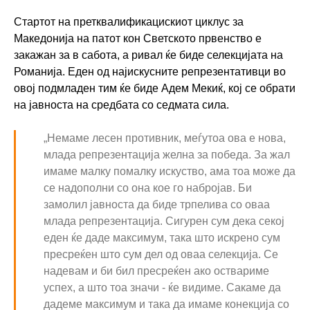
Стартот на претквалификацискиот циклус за
Македонија на патот кон Светското првенство е
закажан за в сабота, а ривал ќе биде селекцијата на
Романија. Еден од најискусните репрезентативци во
овој подмладен тим ќе биде Адем Мекиќ, кој се обрати
на јавноста на средбата со седмата сила.
„Немаме лесен противник, меѓутоа ова е нова,
млада репрезентација желна за победа. За жал
имаме малку помалку искуство, ама тоа може да
се надополни со она кое го набројав. Би
замолил јавноста да биде трпелива со оваа
млада репрезентација. Сигурен сум дека секој
еден ќе даде максимум, така што искрено сум
пресреќен што сум дел од оваа селекција. Се
надевам и би бил пресреќен ако оствариме
успех, а што тоа значи - ќе видиме. Сакаме да
дадеме максимум и така да имаме конекција со