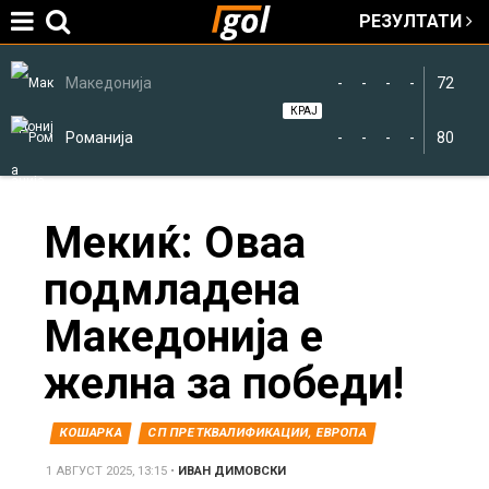
РЕЗУЛТАТИ
Jump to navigation
Македонија
-
-
-
-
72
КРАЈ
Романија
-
-
-
-
80
You
Мекиќ: Оваа
подмладена
are
Македонија е
here
желна за победи!
КОШАРКА
СП ПРЕТКВАЛИФИКАЦИИ, ЕВРОПА
1 АВГУСТ 2025, 13:15
•
ИВАН ДИМОВСКИ