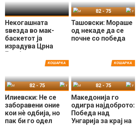
82
-
75
Македонија
Унгарија
Некогашната
Ташовски: Мораше
ѕвезда во мак-
од некаде да се
баскетот ја
почне со победа
израдува Црна
Гора!
КОШАРКА
КОШАРКА
82
-
75
82
-
75
Македонија
Унгарија
Македонија
Унгарија
Илиевски: Не се
Македонија го
заборавени оние
одигра најдоброто:
кои нè одбија, но
Победа над
пак би го одел
Унгарија за крај на
истиот пат со овој
циклусот!
тим!