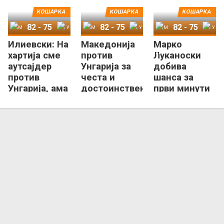
КОШАРКА
КОШАРКА
КОШАРКА
82
-
75
82
-
75
82
-
75
Илиевски: На
Македонија
Марко
Македонија
Унгарија
Македонија
Унгарија
Македонија
Унгарија
хартија сме
против
Луканоски
аутсајдер
Унгарија за
добива
против
честа и
шанса за
Унгарија, ама
достоинствен
први минути
ние ќе се
крај на
во
бориме!
циклусот
сениорскиот
тим