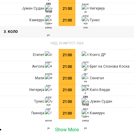
Јужен Судан
21:00
Нигерија
Камерун
21:00
Тунис
3. КОЛО
НЕД, 30 АВГУСТ 2026
Египет
21:00
Конго ДР
Ангола
21:00
Брег на Слонова Коска
Мали
21:00
Сенегал
Нигерија
21:00
Капо Верде
Тунис
21:00
Јужен Судан
Гвинеја
21:00
Камерун
Show More