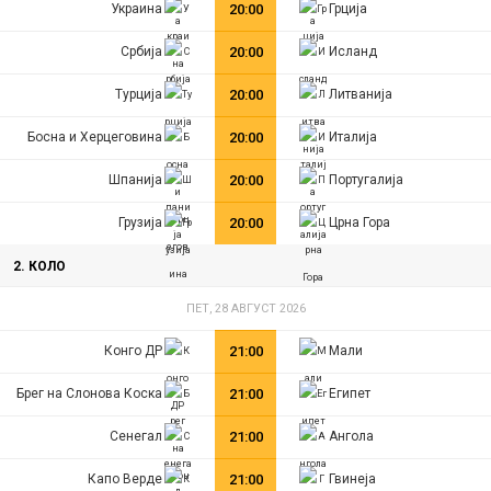
Украина
20:00
Грција
Србија
20:00
Исланд
Турција
20:00
Литванија
Босна и Херцеговина
20:00
Италија
Шпанија
20:00
Португалија
Грузија
20:00
Црна Гора
2. КОЛО
ПЕТ, 28 АВГУСТ 2026
Конго ДР
21:00
Мали
Брег на Слонова Коска
21:00
Египет
Сенегал
21:00
Ангола
Капо Верде
21:00
Гвинеја