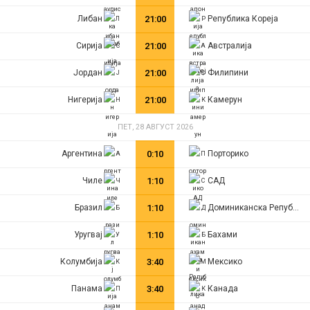
Либан
21:00
Република Кореја
Сирија
21:00
Австралија
Јордан
21:00
Филипини
Нигерија
21:00
Камерун
ПЕТ, 28 АВГУСТ 2026
Аргентина
0:10
Порторико
Чиле
1:10
САД
Бразил
1:10
Доминиканска Република
Уругвај
1:10
Бахами
Колумбија
3:40
Мексико
Панама
3:40
Канада