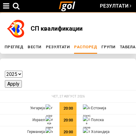
РЕЗУЛТАТИ
Jump to navigation
You
СП квалификации
are
ПРЕГЛЕД
ВЕСТИ
РЕЗУЛТАТИ
РАСПОРЕД
(ACTIVE TAB)
ГРУПИ
ТАБЕЛА
P
here
r
i
m
ЧЕТ, 27 АВГУСТ 2026
Унгарија
20:00
Естонија
a
Израел
20:00
Полска
r
Германија
20:00
Холандија