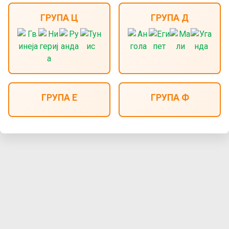
y
ГРУПА Ц
ГРУПА Д
t
a
b
ГРУПА Е
ГРУПА Ф
s