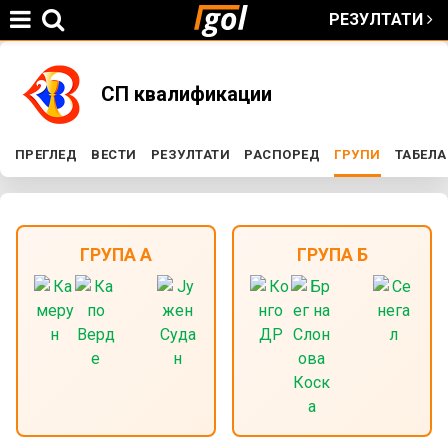
РЕЗУЛТАТИ
Jump to navigation
You
СП квалификации
are
ПРЕГЛЕД
ВЕСТИ
РЕЗУЛТАТИ
РАСПОРЕД
ГРУПИ
(ACTIVE T
ТАБЕЛА
P
here
r
ГРУПА А
ГРУПА Б
i
m
a
r