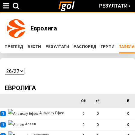
РЕЗУЛТАТИ
Jump to navigation
You
Евролига
are
ПРЕГЛЕД
ВЕСТИ
РЕЗУЛТАТИ
РАСПОРЕД
ГРУПИ
ТАБЕЛА
P
here
r
i
ЕВРОЛИГА
m
ОН
+/-
Б
a
Анадолу Ефес
1
0
0
0
Асвел
r
1
0
0
0