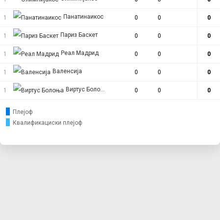
Панатинаикос
1
0
0
0
Париз Баскет
1
0
0
0
Реал Мадрид
1
0
0
0
Валенсија
1
0
0
0
Виртус Болоња
1
0
0
0
Плејоф
Квалификациски плејоф