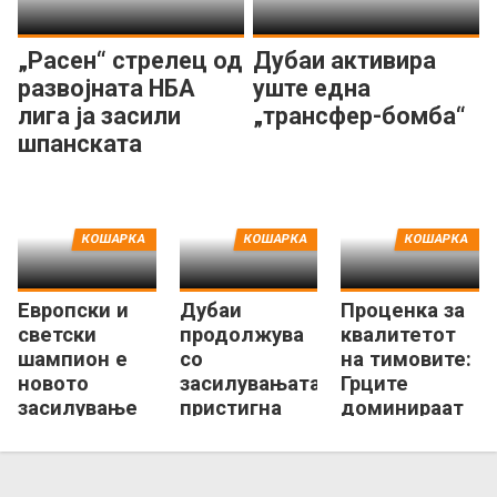
„Расен“ стрелец од
Дубаи активира
развојната НБА
уште една
лига ја засили
„трансфер-бомба“
шпанската
Басконија
КОШАРКА
КОШАРКА
КОШАРКА
Европски и
Дубаи
Проценка за
светски
продолжува
квалитетот
шампион е
со
на тимовите:
новото
засилувањата,
Грците
засилување
пристигна
доминираат
за
квалитетен
со
израелската
дански
Евролигата!
гордост
центар