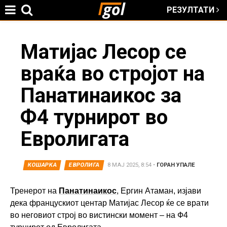
РЕЗУЛТАТИ
Jump to navigation
You
Матијас Лесор се
враќа во стројот на
are
Панатинаикос за
here
Ф4 турнирот во
Евролигата
КОШАРКА
ЕВРОЛИГА
8 МАЈ 2025, 8:54
•
ГОРАН УПАЛЕ
Тренерот на
Панатинаикос
, Ергин Атаман, изјави
дека францускиот центар Матијас Лесор ќе се врати
во неговиот строј во вистински момент – на Ф4