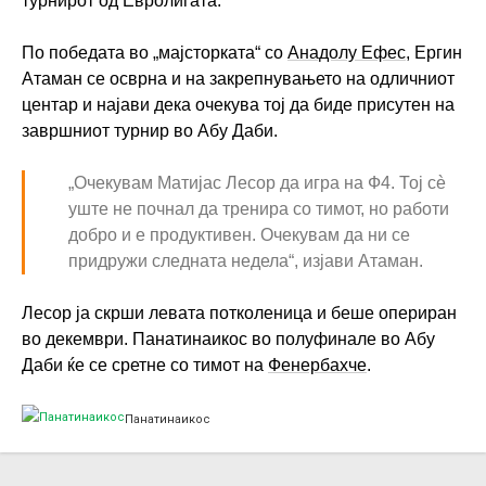
турнирот од Евролигата.
По победата во „мајсторката“ со
Анадолу Ефес
, Ергин
Атаман се осврна и на закрепнувањето на одличниот
центар и најави дека очекува тој да биде присутен на
завршниот турнир во Абу Даби.
„Очекувам Матијас Лесор да игра на Ф4. Тој сè
уште не почнал да тренира со тимот, но работи
добро и е продуктивен. Очекувам да ни се
придружи следната недела“, изјави Атаман.
Лесор ја скрши левата потколеница и беше опериран
во декември. Панатинаикос во полуфинале во Абу
Даби ќе се сретне со тимот на
Фенербахче
.
Панатинаикос