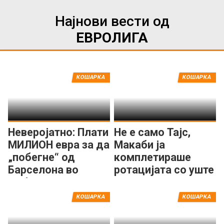
Најнови вести од
ЕВРОЛИГА
КОШАРКА
КОШАРКА
Неверојатно: Плати
Не е само Тајс,
МИЛИОН евра за да
Макаби ја
„побегне“ од
комплетираше
Барселона во
ротацијата со уште
Дубаи!
еден центар
КОШАРКА
КОШАРКА