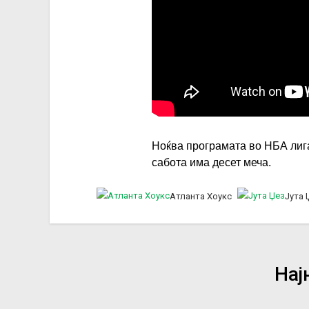
Ноќва програмата во НБА лига
сабота има десет меча.
Атланта Хоукс
Јута 
Нај