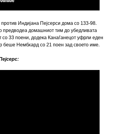
против Индијана Пејсерси дома со 133-98.
го предводеа домашниот тим до убедливата
т со 33 поени, додека Канаѓанецот уфрли еден
ар беше Нембхард со 21 поен зад своето име.
ИМПРЕСУМ
МАРКЕТИНГ
КОНТАКТ
RSS
Пејсерс:
© 2016-2026 Gol.mk
Сите права задржани
ите на Gol.mk се заштитени со Законот за авторското право и сроднит
ли комерцијална употреба на текстови, фотографии или податоци од ово