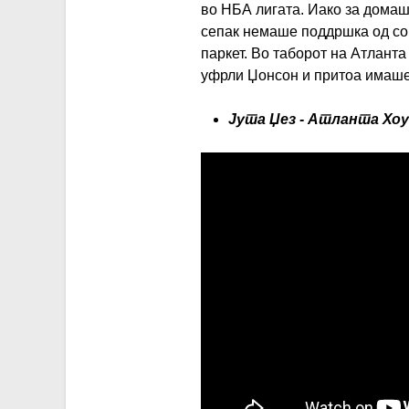
во НБА лигата. Иако за домаш
сепак немаше поддршка од со
паркет. Во таборот на Атланта
уфрли Џонсон и притоа имаше 
Јута Џез - Атланта Хоу