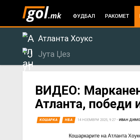
ФУДБАЛ
РАКОМЕТ
Атланта Хоукс
Јута Џез
You
ВИДЕО: Марканен
Атланта, победи 
are
here
КОШАРКА
НБА
14 НОЕМВРИ 2025, 9:27
•
ИВАН ДИМ
Кошаркарите на Атланта Хоукс