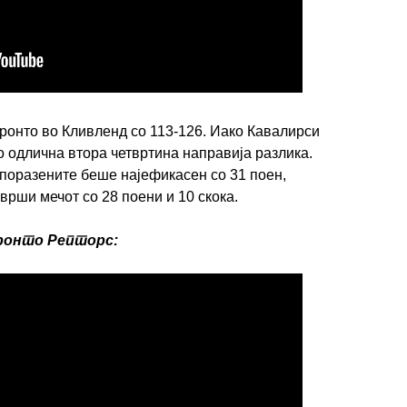
ронто во Кливленд со 113-126. Иако Кавалирси
о одлична втора четвртина направија разлика.
поразените беше најефикасен со 31 поен,
врши мечот со 28 поени и 10 скока.
оронто Репторс: