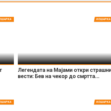
ОШАРКА
КОШАРКА
т
Легендата на Мајами откри страшн
вести: Бев на чекор до смртта...
ОШАРКА
КОШАРКА