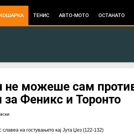
Jump to navigation
КОШАРКА
ТЕНИС
АВТО-МОТО
ОСТАНАТО
 не можеше сам проти
и за Феникс и Торонто
ОВСКИ
 славеа на гостувањето кај Јута Џез (122-132)