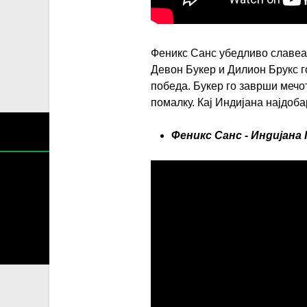
Феникс Санс убедливо славеа 
Девон Букер и Дилион Брукс 
победа. Букер го заврши мечо
помалку. Кај Индијана најдоб
Феникс Санс - Индијана 
Содржин
За секоја форма на распространување, репродукција и