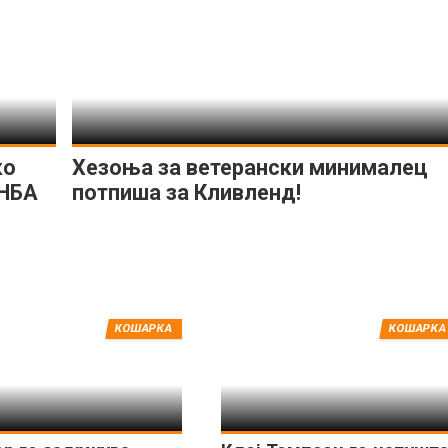
ко
Хезоња за ветерански минималец
 НБА
потпиша за Кливленд!
КОШАРКА
КОШАРКА