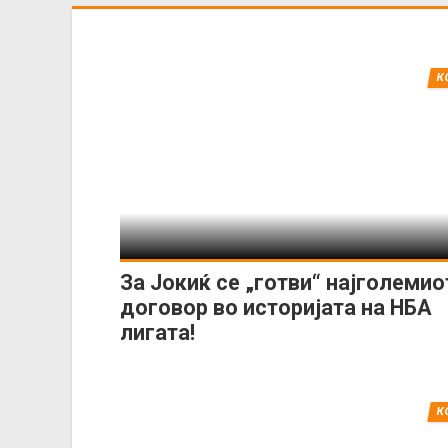
К
За Јокиќ се „готви“ најголемио
договор во историјата на НБА
лигата!
К