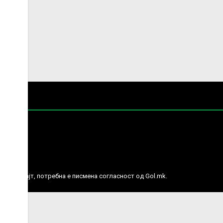
е права.
ј веб сајт, потребна е писмена согласност од Gol.mk.