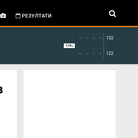
РЕЗУЛТАТИ
-
-
-
-
132
КРАЈ
-
-
-
-
122
в