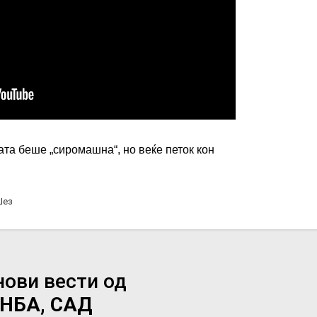
та беше „сиромашна“, но веќе петок кон
Џез
нови вести од
НБА, САД