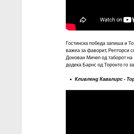
Гостинска победа запиша и То
важеа за фаворит, Репторси с
Донован Мичел од таборот на 
додека Барнс од Торонто го за
Кливленд Кавалирс - Т