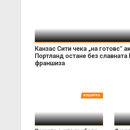
Канзас Сити чека „на готовс“ а
Портланд остане без славната
франшиза
КОШАРКА