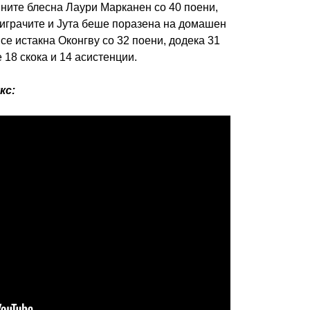
ните блесна Лаури Марканен со 40 поени,
играчите и Јута беше поразена на домашен
 се истакна Оконгву со 32 поени, додека 31
18 скока и 14 асистенции.
кс: