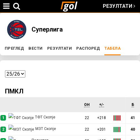
РЕЗУЛТАТИ
Jump to navigation
You
Суперлига
are
ПРЕГЛЕД
ВЕСТИ
РЕЗУЛТАТИ
РАСПОРЕД
ТАБЕЛА
(ACTIVE 
P
here
r
i
ПМКЛ
m
ОН
+/-
Б
a
ТФТ Скопје
1
22
+218
41
МЗТ Скопје
r
2
22
+201
40