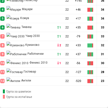
Пелистер
3
22
+195
36
y
Маџари
4
22
+46
34
t
Кожув
5
22
+17
34
a
Тиквеш
6
1
22
+35
33
Чаир 2030
7
1
22
-79
33
b
Куманово
8
2
22
+33
32
s
Работнички
9
1
22
+37
31
Феникс 2010
10
1
22
-56
30
Гостивар
11
22
-127
28
Ангели
12
22
-520
23
Група за шампион
Група за испаѓање