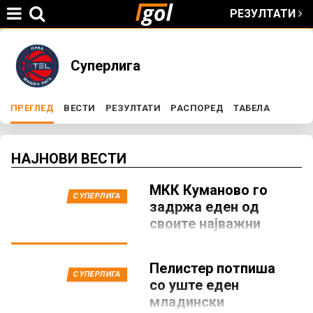
РЕЗУЛТАТИ
Jump to navigation
You
Суперлига
are
ПРЕГЛЕД
(ACTIVE TAB)
ВЕСТИ
РЕЗУЛТАТИ
РАСПОРЕД
ТАБЕЛА
P
here
r
НАЈНОВИ ВЕСТИ
МКК Куманово го
i
СУПЕРЛИГА
задржа еден од
своите најважни
m
кошаркари
a
7 АВГУСТ 2026, 12:44
Пелистер потпиша
Македонскиот суперлигаш
СУПЕРЛИГА
со уште еден
МКК Куманово го задржа
r
еден од своите најважни
младински
кошаркари, откако Андреја