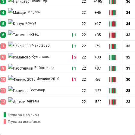
Пелистер
3
22
+195
36
Маџари
4
22
+46
34
Кожув
5
22
+17
34
Тиквеш
6
1
22
+35
33
Чаир 2030
7
1
22
-79
33
Куманово
8
2
22
+33
32
Работнички
9
1
22
+37
31
Феникс 2010
10
1
22
-56
30
Гостивар
11
22
-127
28
Ангели
12
22
-520
23
Група за шампион
Група за испаѓање