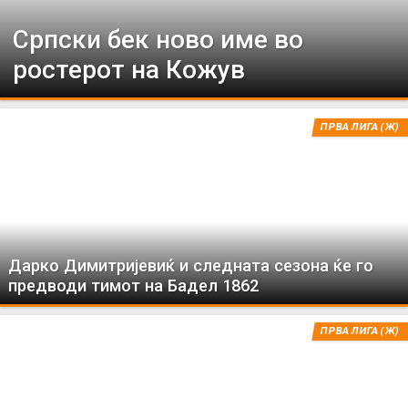
Српски бек ново име во
ростерот на Кожув
ПРВА ЛИГА (Ж)
Дарко Димитријевиќ и следната сезона ќе го
предводи тимот на Бадел 1862
ПРВА ЛИГА (Ж)