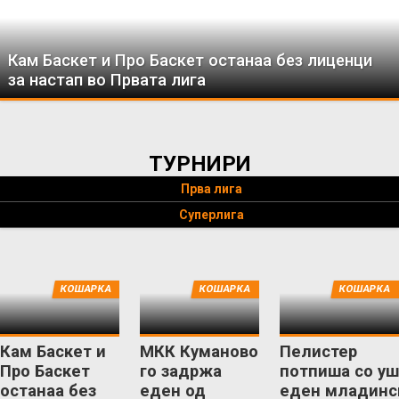
Кам Баскет и Про Баскет останаа без лиценци
за настап во Првата лига
ТУРНИРИ
Прва лига
Суперлига
КОШАРКА
КОШАРКА
КОШАРКА
Кам Баскет и
МКК Куманово
Пелистер
Про Баскет
го задржа
потпиша со уш
останаа без
еден од
еден младинс