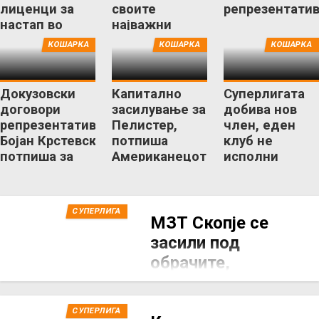
лиценци за
своите
репрезентати
настап во
најважни
Првата лига
кошаркари
КОШАРКА
КОШАРКА
КОШАРКА
Докузовски
Капитално
Суперлигата
договори
засилување за
добива нов
репрезентативец,
Пелистер,
член, еден
Бојан Крстевски
потпиша
клуб не
потпиша за
Американецот
исполни
Куманово
МекДауел
услови кон
КФМ!
СУПЕРЛИГА
МЗТ Скопје се
засили под
обрачите,
потпиша со
Димитрије
СУПЕРЛИГА