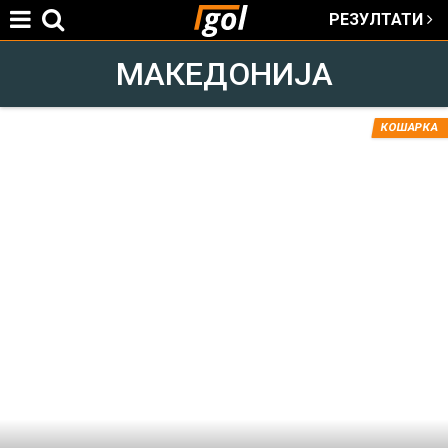
РЕЗУЛТАТИ
Jump to navigation
МАКЕДОНИЈА
КОШАРКА
You
are
here