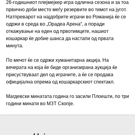
26-годишниот плејмејкер игра одлична сезона и за тоа
првично доби место меѓу резервите во тимот на југот.
Натпреварот на најдобрите играчи во Романија ќе се
одржи в среда во „Орадеа Арена“, а поради
откажување на еден од првотимците, нашиот
кошаркар ќе добие шанса да настапи од првата
минута.
По мечот ќе се одржи хуманитарна акција. На
вечерата на која ќе биде организирана аукција ќе
присуствуваат дел од играчите, а ќе се продава
официјална опрема од кошаркарскиот спектакл.
Магдевски минатата година го засили Плоешти, по три
години минати во МЗТ Скопје.