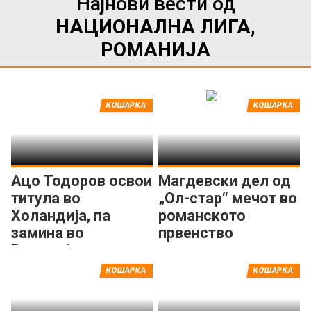
Најнови вести од
НАЦИОНАЛНА ЛИГА,
РОМАНИЈА
КОШАРКА
КОШАРКА
Ацо Тодоров освои
Магдевски дел од
титула во
„Ол-стар“ мечот во
Холандија, па
романското
замина во
првенство
Романија
КОШАРКА
КОШАРКА