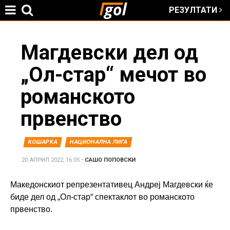
РЕЗУЛТАТИ
Jump to navigation
You
Магдевски дел од
„Ол-стар“ мечот во
are
романското
here
првенство
КОШАРКА
НАЦИОНАЛНА ЛИГА
20 АПРИЛ 2022, 16:05
•
САШО ПОПОВСКИ
Македонскиот репрезентативец Андреј Магдевски ќе
биде дел од „Ол-стар“ спектаклот во романското
првенство.