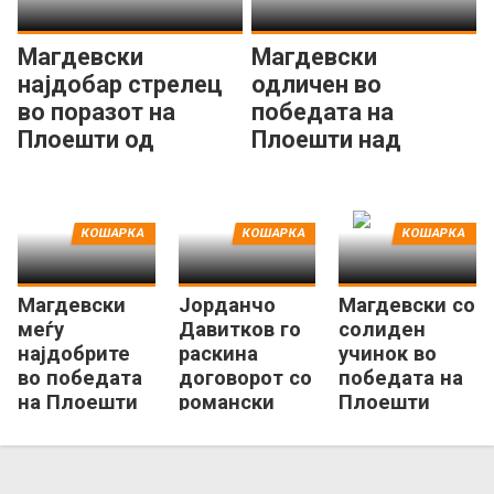
Магдевски
Магдевски
најдобар стрелец
одличен во
во поразот на
победата на
Плоешти од
Плоешти над
Питешти
Орадеа
КОШАРКА
КОШАРКА
КОШАРКА
Магдевски
Јорданчо
Магдевски со
меѓу
Давитков го
солиден
најдобрите
раскина
учинок во
во победата
договорот со
победата на
на Плоешти
романски
Плоешти
над Стеауа
Таргу Жиу