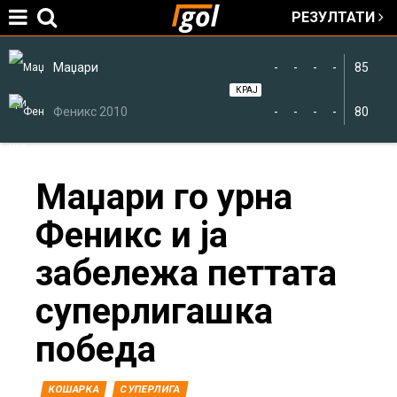
РЕЗУЛТАТИ
Jump to navigation
Маџари
-
-
-
-
85
КРАЈ
Феникс 2010
-
-
-
-
80
You
Маџари го урна
Феникс и ја
are
забележа петтата
here
суперлигашка
победа
КОШАРКА
СУПЕРЛИГА