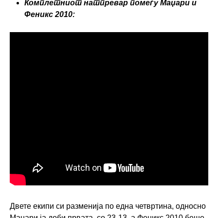
Комплетниот натпревар помеѓу Маџари и
Феникс 2010:
Двете екипи си разменија по една четвртина, односно
Маџари ја доби првата, со 23-13, a Феникс 2010 беше