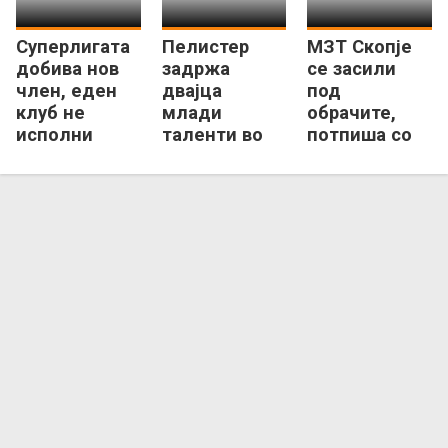
Суперлигата
Пелистер
МЗТ Скопје
добива нов
задржа
се засили
член, еден
двајца
под
клуб не
млади
обрачите,
исполни
таленти во
потпиша со
услови кон
првиот тим
Димитрије
КФМ!
Николиќ