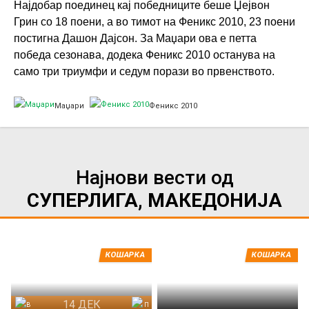
Најдобар поединец кај победниците беше Џејвон
Грин со 18 поени, а во тимот на Феникс 2010, 23 поени
постигна Дашон Дајсон. За Маџари ова е петта
победа сезонава, додека Феникс 2010 останува на
само три триумфи и седум порази во првенството.
Маџари
Феникс 2010
Најнови вести од
СУПЕРЛИГА, МАКЕДОНИЈА
КОШАРКА
КОШАРКА
14 ДЕК
Вардар
Пелистер