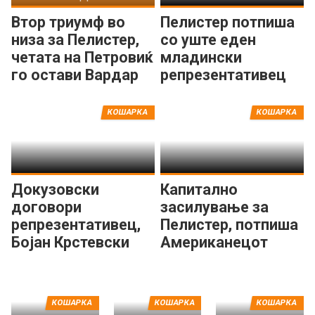
Втор триумф во
Пелистер потпиша
низа за Пелистер,
со уште еден
четата на Петровиќ
младински
го остави Вардар
репрезентативец
на -31
КОШАРКА
КОШАРКА
Докузовски
Капитално
договори
засилување за
репрезентативец,
Пелистер, потпиша
Бојан Крстевски
Американецот
потпиша за
МекДауел
Куманово
КОШАРКА
КОШАРКА
КОШАРКА