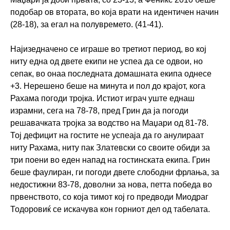
подобар ов втората, во која врати на идентичен начин
(28-18), за егал на полувремето. (41-41).
Најизедначено се играше во третиот период, во кој
ниту една од двете екипи не успеа да се одвои, но
сепак, во онаа последната домашната екипа однесе
+3. Нерешено беше на минута и пол до крајот, кога
Рахама погоди тројка. Истиот играч уште еднаш
израмни, сега на 78-78, пред Грин да ја погоди
решавачката тројка за водство на Маџари од 81-78.
Тој дефицит на гостите не успеаја да го анулираат
ниту Рахама, ниту пак Златевски со своите обиди за
три поени во еден напад на гостинската екипа. Грин
беше фаулиран, ги погоди двете слободни фрлања, за
недостижни 83-78, доволни за нова, петта победа во
првенството, со која тимот кој го предводи Миодраг
Тодоровиќ се искачува кон горниот дел од табелата.