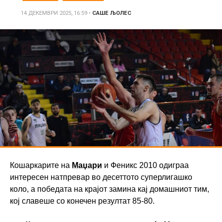
14 ДЕКЕМВРИ 2025, 16:59
•
САШЕ ЉОЛЕС
Кошаркарите на
Маџари
и Феникс 2010 одиграа
интересен натпревар во десеттото суперлигашко
коло, а победата на крајот замина кај домашниот тим,
кој славеше со конечен резултат 85-80.