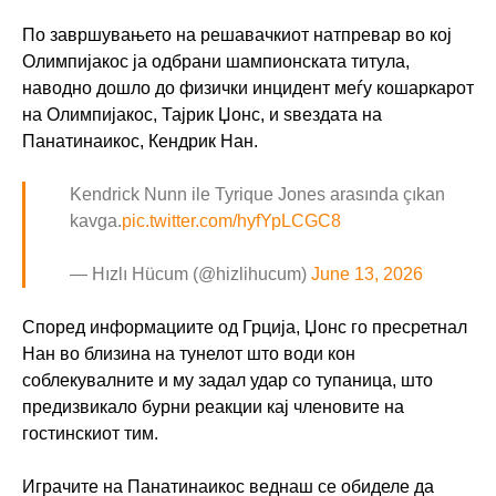
По завршувањето на решавачкиот натпревар во кој
Олимпијакос ја одбрани шампионската титула,
наводно дошло до физички инцидент меѓу кошаркарот
на Олимпијакос, Тајрик Џонс, и ѕвездата на
Панатинаикос, Кендрик Нан.
Kendrick Nunn ile Tyrique Jones arasında çıkan
kavga.
pic.twitter.com/hyfYpLCGC8
— Hızlı Hücum (@hizlihucum)
June 13, 2026
Според информациите од Грција, Џонс го пресретнал
Нан во близина на тунелот што води кон
соблекувалните и му задал удар со тупаница, што
предизвикало бурни реакции кај членовите на
гостинскиот тим.
Играчите на Панатинаикос веднаш се обиделе да