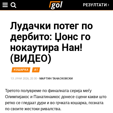
РЕЗУЛТАТИ
Jump to navigation
You
Лудачки потег по
дербито: Џонс го
are
нокаутира Нан!
here
(ВИДЕО)
КОШАРКА
А1
13 ЈУНИ 2026, 20:30
•
МАРТИН ТАНАСКОВСКИ
Третото полувреме по финалната серија меѓу
Олимпијакос и Панатинаикос донесе сцени какви што
ретко се гледаат дури и во грчката кошарка, позната
по своите жестоки ривалства.