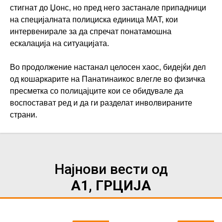
стигнат до Џонс, но пред него застанале припадници
на специјалната полициска единица МАТ, кои
интервенирале за да спречат понатамошна
ескалација на ситуацијата.
Во продолжение настанал целосен хаос, бидејќи дел
од кошаркарите на Панатинаикос влегле во физичка
пресметка со полицајците кои се обидувале да
воспостават ред и да ги разделат инволвираните
страни.
Најнови вести од
А1, ГРЦИЈА