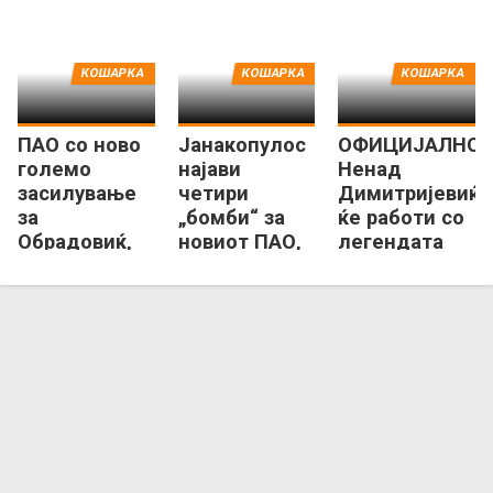
Европа!
Атина со Солун!
КОШАРКА
КОШАРКА
КОШАРКА
ПАО со ново
Јанакопулос
ОФИЦИЈАЛНО:
големо
најави
Ненад
засилување
четири
Димитријевиќ
за
„бомби“ за
ќе работи со
Обрадовиќ,
новиот ПАО,
легендата
врати ѕвезда
ќе ги објави
Спанулис
од НБА
уште денес!
лигата