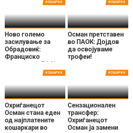
КОШАРКА
КОШАРКА
Ново големо
Осман претставен
засилување за
во ПАОК: Дојдов
Обрадовиќ:
да освојуваме
Франциско
трофеи!
потпиша за ПАО!
КОШАРКА
КОШАРКА
Охриѓанецот
Сензационален
Осман стана еден
трансфер:
од најплатените
Охриѓанецот
кошаркари во
Осман ја замени