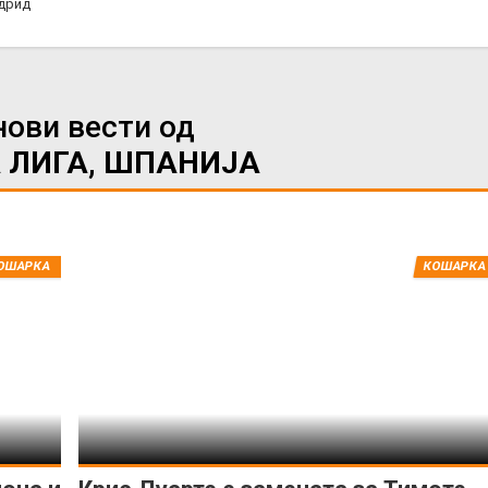
дрид
нови вести од
 ЛИГА, ШПАНИЈА
ОШАРКА
КОШАРКА