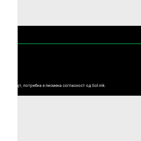
е права.
ј веб сајт, потребна е писмена согласност од Gol.mk.