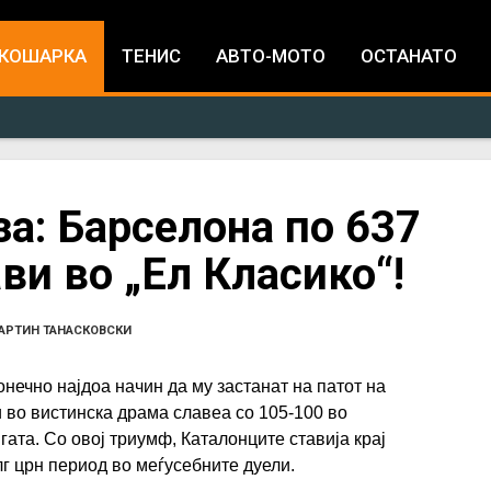
Jump to navigation
КОШАРКА
ТЕНИС
АВТО-МОТО
ОСТАНАТО
за: Барселона по 637
ви во „Ел Класико“!
АРТИН ТАНАСКОВСКИ
онечно најдоа начин да му застанат на патот на
 во вистинска драма славеа со 105-100 во
гата. Со овој триумф, Каталонците ставија крај
лг црн период во меѓусебните дуели.