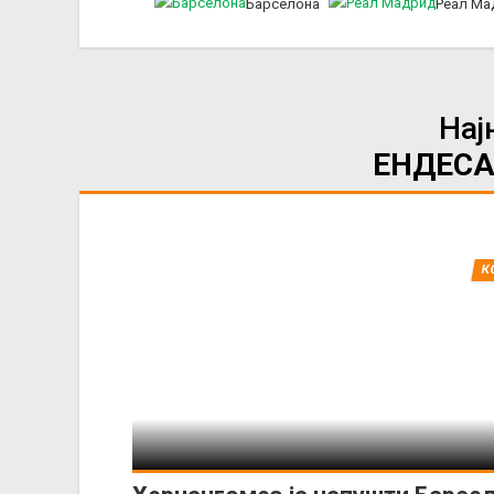
Барселона
Реал Ма
Нај
ЕНДЕСА
К