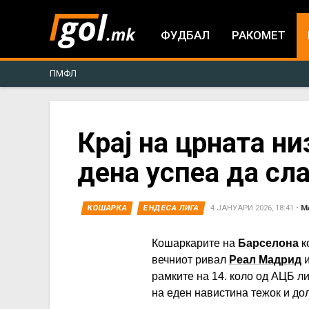
ФУДБАЛ
РАКОМЕТ
ПМФЛ
You
Крај на црната ни
дена успеа да сла
are
here
КОШАРКА
ЕНДЕСА ЛИГА
4 ЈАНУАРИ 2026, 18:41
•
М
Кошаркарите на
Барселона
к
вечниот ривал
Реал Мадрид
и
рамките на 14. коло од АЦБ ли
на еден навистина тежок и до