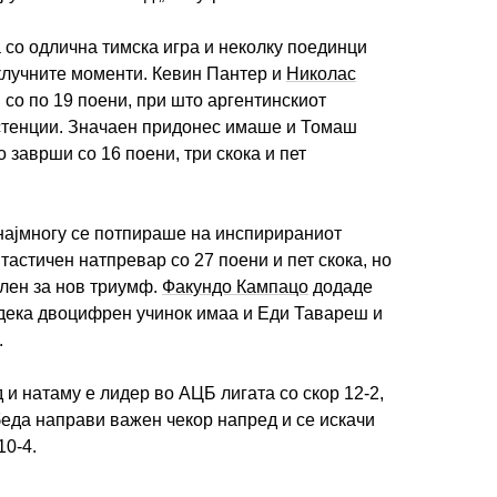
 со одлична тимска игра и неколку поединци
клучните моменти. Кевин Пантер и
Николас
со по 19 поени, при што аргентинскиот
ИМПРЕСУМ
МАРКЕТИНГ
КОНТАКТ
RSS
истенции. Значаен придонес имаше и Томаш
о заврши со 16 поени, три скока и пет
© 2016-2026 Gol.mk
Сите права задржани
најмногу се потпираше на инспирираниот
астичен натпревар со 27 поени и пет скока, но
ите на Gol.mk се заштитени со Законот за авторското право и сроднит
лен за нов триумф.
Факундо Кампацо
додаде
ли комерцијална употреба на текстови, фотографии или податоци од ово
одека двоцифрен учинок имаа и Еди Тавареш и
.
 и натаму е лидер во АЦБ лигата со скор 12-2,
еда направи важен чекор напред и се искачи
10-4.