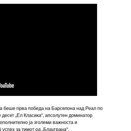
ва беше прва победа на Барселона над Реал по
е десет „Ел Класика“, апсолутен доминатор
ополнително ја зголеми важноста и
 успех за тимот од „Блауграна“.