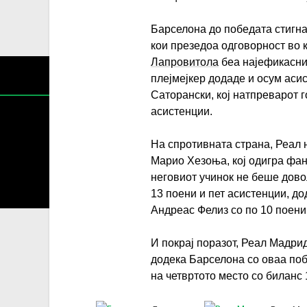
Барселона до победата стигна
кои презедоа одговорност во 
Лапровитола
беа најефикасни 
плејмејкер додаде и осум ас
Саторански, кој натпреварот г
асистенции.
На спротивната страна, Реал 
Марио Хезоња, кој одигра фант
Содржин
неговиот учинок не беше дово
За секоја форма на распространување, репродукција и
13 поени и пет асистенции, д
Андреас Фелиз со по 10 поени
И покрај поразот, Реал Мадрид
додека Барселона со оваа поб
на четвртото место со биланс 