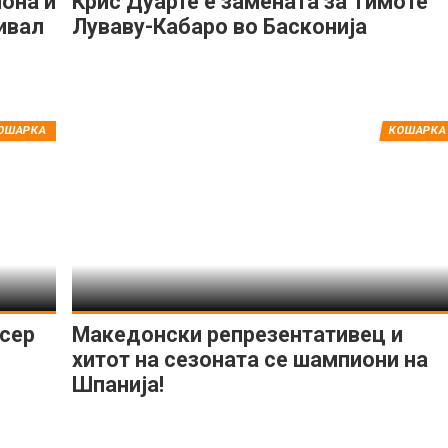
она и
Крис Дуарте е замената за Тимоте
ивал
Луваву-Кабаро во Басконија
ОШАРКА
КОШАРКА
сер
Македонски репрезентативец и
хитот на сезоната се шампиони на
Шпанија!