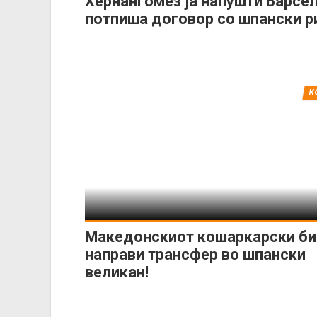
Хернангомез ја напушти Барсел
потпиша договор со шпански р
К
Македонскиот кошаркарски би
направи трансфер во шпански
великан!