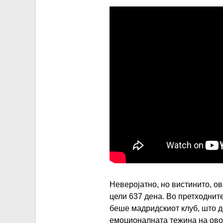
Неверојатно, но вистинито, о
цели 637 дена. Во претходнит
беше мадридскиот клуб, што д
емоционалната тежина на овој