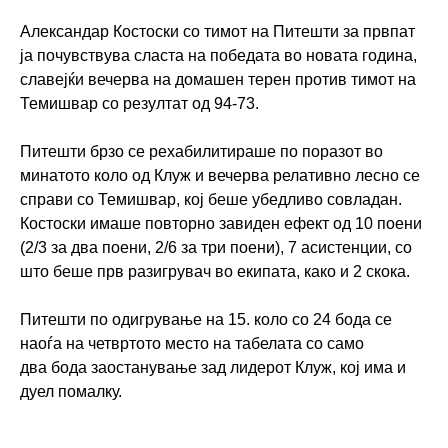
Александар Костоски со тимот на Питешти за првпат
ја почувствува сласта на победата во новата година,
славејќи вечерва на домашен терен против тимот на
Темишвар со резултат од 94-73.
Питешти брзо се рехабилитираше по поразот во
минатото коло од Клуж и вечерва релативно лесно се
справи со Темишвар, кој беше убедливо совладан.
Костоски имаше повторно завиден ефект од 10 поени
(2/3 за два поени, 2/6 за три поени), 7 асистенции, со
што беше прв разигрувач во екипата, како и 2 скока.
Питешти по одигрување на 15. коло со 24 бода се
наоѓа на четвртото место на табелата со само
два бода заостанување зад лидерот Клуж, кој има и
дуел помалку.