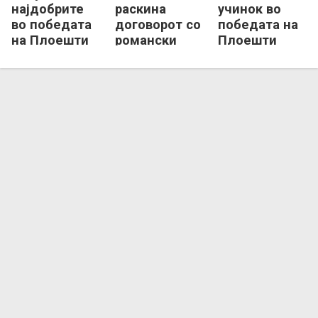
најдобрите
раскина
учинок во
во победата
договорот со
победата на
на Плоешти
романски
Плоешти
над Стеауа
Таргу Жиу