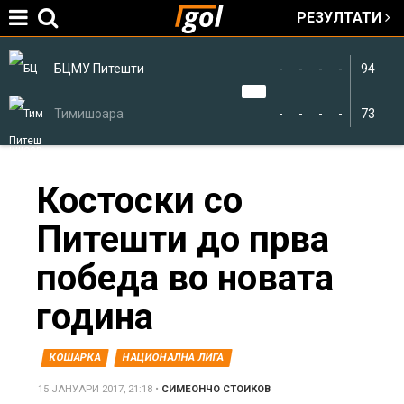
РЕЗУЛТАТИ
Jump to navigation
БЦМУ Питешти
-
-
-
-
94
Тимишоара
-
-
-
-
73
You
Костоски со
Питешти до прва
are
победа во новата
here
година
КОШАРКА
НАЦИОНАЛНА ЛИГА
15 ЈАНУАРИ 2017, 21:18
•
СИМЕОНЧО СТОИКОВ