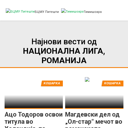
БЦМУ Питешти
Тимишоара
Најнови вести од
НАЦИОНАЛНА ЛИГА,
РОМАНИЈА
КОШАРКА
КОШАРКА
Ацо Тодоров освои
Магдевски дел од
титула во
„Ол-стар“ мечот во