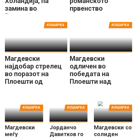
Холандија, па
романското
замина во
првенство
Романија
КОШАРКА
КОШАРКА
Магдевски
Магдевски
најдобар стрелец
одличен во
во поразот на
победата на
Плоешти од
Плоешти над
Питешти
Орадеа
КОШАРКА
КОШАРКА
КОШАРКА
Магдевски
Јорданчо
Магдевски со
меѓу
Давитков го
солиден