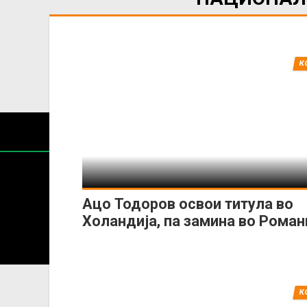
К
Ацо Тодоров освои титула во
Холандија, па замина во Роман
Содржин
За секоја форма на распространување, репродукција и
К