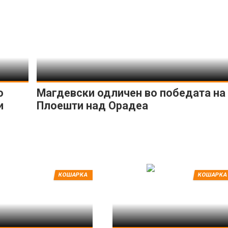
о
Магдевски одличен во победата на
и
Плоешти над Орадеа
КОШАРКА
КОШАРКА