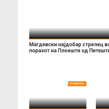
Магдевски најдобар стрелец в
поразот на Плоешти од Питешт
КОШАРКА