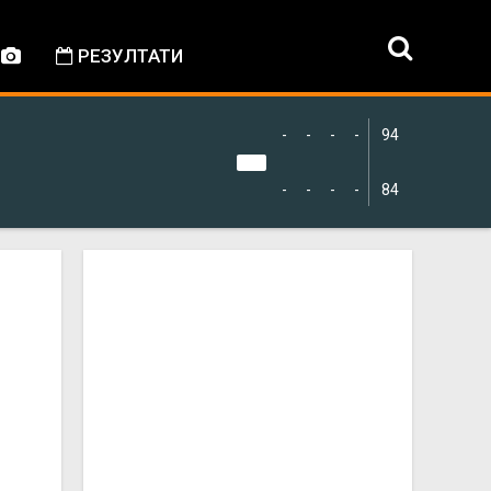
РЕЗУЛТАТИ
-
-
-
-
94
-
-
-
-
84