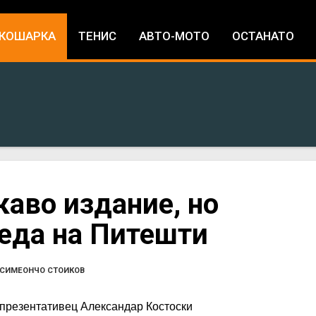
Jump to navigation
КОШАРКА
ТЕНИС
АВТО-МОТО
ОСТАНАТО
каво издание, но
беда на Питешти
СИМЕОНЧО СТОИКОВ
презентативец Александар Костоски