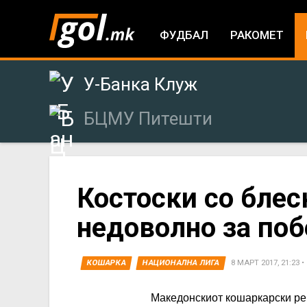
ФУДБАЛ
РАКОМЕТ
У-Банка Клуж
БЦМУ Питешти
You
Костоски со блес
недоволно за по
are
here
КОШАРКА
НАЦИОНАЛНА ЛИГА
8 МАРТ 2017, 21:23
•
Македонскиот кошаркарски ре