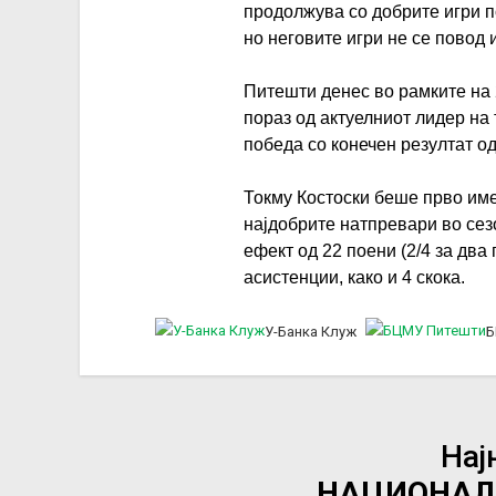
продолжува со добрите игри п
но неговите игри не се повод 
Питешти денес во рамките на
пораз од актуелниот лидер на 
победа со конечен резултат од
Токму Костоски беше прво име
најдобрите натпревари во сезо
ефект од 22 поени (2/4 за два 
асистенции, како и 4 скока.
У-Банка Клуж
Б
Нај
НАЦИОНАЛ