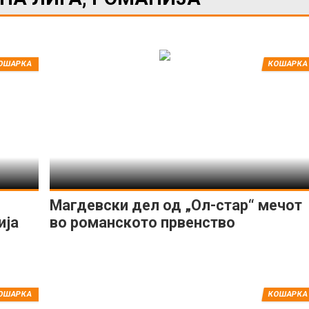
ОШАРКА
КОШАРКА
ИМПРЕСУМ
МАРКЕТИНГ
КОНТАКТ
RSS
© 2016-2026 Gol.mk
Сите права задржани
Магдевски дел од „Ол-стар“ мечот
ија
во романското првенство
ите на Gol.mk се заштитени со Законот за авторското право и сроднит
ли комерцијална употреба на текстови, фотографии или податоци од ово
ОШАРКА
КОШАРКА