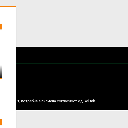
е права.
ј веб сајт, потребна е писмена согласност од Gol.mk.