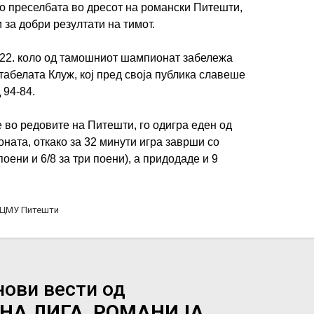
о преселбата во дресот на романски Питешти,
и за добри резултати на тимот.
 22. коло од тамошниот шампионат забележа
табелата Клуж, кој пред своја публика славеше
 94-84.
 во редовите на Питешти, го одигра еден од
ната, откако за 32 минути игра заврши со
поени и 6/8 за три поени), а придодаде и 9
ЦМУ Питешти
нови вести од
НА ЛИГА, РОМАНИЈА