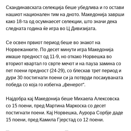
Скандинавската селекција беше убедлива и го остави
нашиот национален тим на дното. Македонија заврши
како 18-та од осумнаесет селекции, што значи дека
следната година ќе игра во Ц Дивизијата.
Се освен првиот период беше во знакот на
Норвежанките. По десет минути игра Македонија
имаше предност од 11-9, но откако Норвешка во
вториот квартал го сврте мечот и на пауза замина со
пет поени предност (24-29), со блескав трет период и
дури 30 постигнати поени си ја потврди посакуваната
победа со која го избегна „фенерот“.
Најдобра кај Македонија беше Михаела Алексовска
со 15 поени, пред Мартина Маркоска со десет
постигнати поени. Кај Норвешка, Аурора Сорбје даде
15 поени, пред Камила Гјерстад со 12 поени.