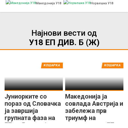
Македонија У18
Норвешка У18
Најнови вести од
У18 ЕП ДИВ. Б (Ж)
КОШАРКА
КОШАРКА
Јуниорките со
Македонија ја
пораз од Словачка
совлада Австрија и
ја завршија
забележа прв
групната фаза на
триумф на
ЕП во Романија
младинското ЕП