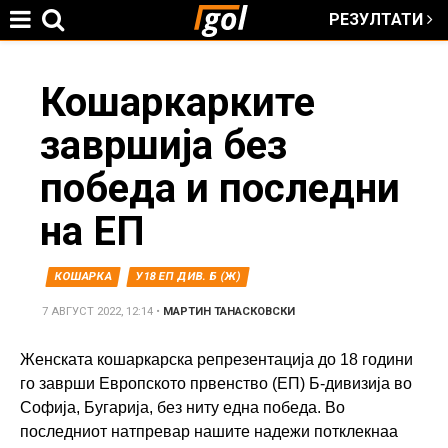
РЕЗУЛТАТИ
Jump to navigation
You
Кошаркарките
завршија без
are
победа и последни
here
на ЕП
КОШАРКА
У18 ЕП ДИВ. Б (Ж)
7 АВГУСТ 2022, 12:14
•
МАРТИН ТАНАСКОВСКИ
Женската кошаркарска репрезентација до 18 години
го заврши Европското првенство (ЕП) Б-дивизија во
Софија, Бугарија, без ниту една победа. Во
последниот натпревар нашите надежи потклекнаа