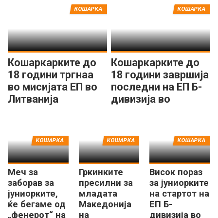
КОШАРКА
КОШАРКА
Кошаркарките до
Кошаркарките до
18 години тргнаа
18 години завршија
во мисијата ЕП во
последни на ЕП Б-
Литванија
дивизија во
Романија
КОШАРКА
КОШАРКА
КОШАРКА
Меч за
Гркинките
Висок пораз
заборав за
пресилни за
за јуниорките
јуниорките,
младата
на стартот на
ќе бегаме од
Македонија
ЕП Б-
„фенерот“ на
на
дивизија во