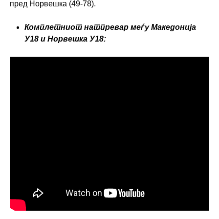
пред Норвешка (49-78).
Комплетниот натпревар меѓу Македонија
У18 и Норвешка У18: