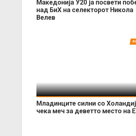
Македонија У20 ја посвети поб
над БиХ на селекторот Никола
Велев
К
Младинците силни со Холандија
чека меч за деветто место на 