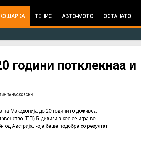
Jump to navigation
КОШАРКА
ТЕНИС
АВТО-МОТО
ОСТАНАТО
0 години потклекнаа и
ТИН ТАНАСКОВСКИ
 на Македонија до 20 години го доживеа
рвенство (ЕП) Б-дивизија кое се игра во
и од Австрија, која беше подобра со резултат