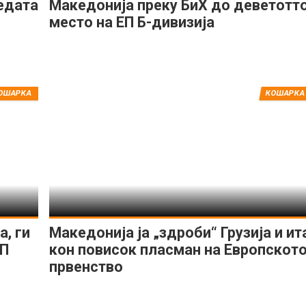
едата
Македонија преку БиХ до деветотт
место на ЕП Б-дивизија
ОШАРКА
КОШАРКА
, ги
Македонија ја „здроби“ Грузија и ит
ЕП
кон повисок пласман на Европскот
првенство