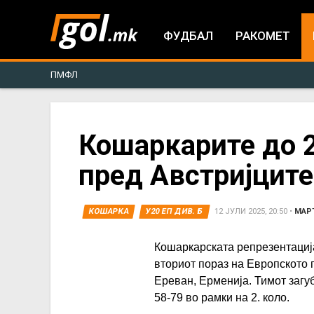
ФУДБАЛ
РАКОМЕТ
ПМФЛ
You
Кошаркарите до 2
пред Австријците
are
here
КОШАРКА
У20 ЕП ДИВ. Б
12 ЈУЛИ 2025, 20:50
•
МАР
Кошаркарската репрезентација
вториот пораз на Европското п
Ереван, Ерменија. Тимот загуб
58-79 во рамки на 2. коло.