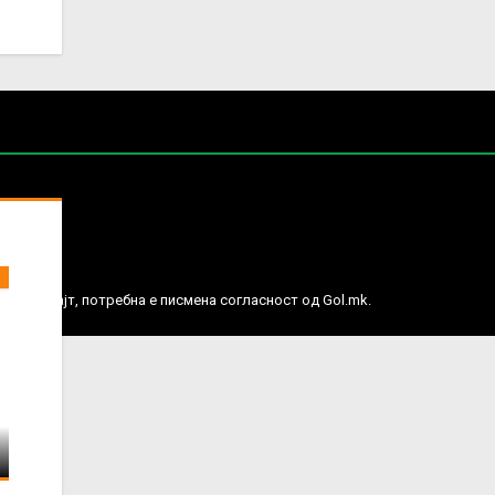
е права.
ј веб сајт, потребна е писмена согласност од Gol.mk.