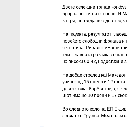
Двете селекции тргнаа конфуз
број на постигнати поени. И 
за три, погодија по една тројк
На паузата, резултатот гласеш
повеќето слободни фрлања и п
четвртина. Ривалот имаше тр
тим. Главната разлика се напр
на високи 60-42, недостижни 
Најдобар стрелец кај Македон
учинок од 15 поени и 12 скока
девет скока. Кај Австрија, се
Шот имаше 10 поени и 17 скок
Во следното коло на ЕП Б-див
соочат со Грузија. Мечот е зак