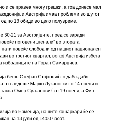
но и се правеа многу грешки, а тоа донесе мал
Македонија и Австрија имаа проблеми во шутот
а од по 13 обиди во цело полувреме.
е 30-21 за Австријците, пред се заради
овеќе погодени „пенали“ во втората
и пати повеќе слободни од нашиот национален
ави во третиот квартал, во кој Австрија избега
за избраниците на Горан Самарџиев.
ија беше Стефан Стојковиќ со дабл-дабл
, а го следеше Марко Луканоски со 14 поени и
 истакна Омер Суљановиќ со 19 поени, а Фин
а.
изија во Ерменија, нашите кошаркари ќе се
ажан на 13 јули од 14:00 часот.