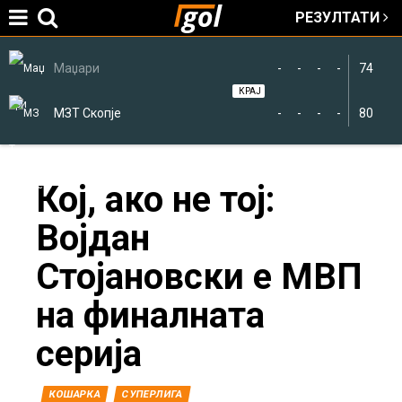
РЕЗУЛТАТИ
Jump to navigation
Маџари
-
-
-
-
74
КРАЈ
МЗТ Скопје
-
-
-
-
80
You
Кој, ако не тој:
Војдан
are
Стојановски е МВП
here
на финалната
серија
КОШАРКА
СУПЕРЛИГА