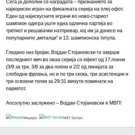
Сега ја дополни со наградата – признанието за
најкорисен играч на финалната серија на плеј-офот.
Еден од најискусните играчи во ново-стариот
шампион одигра уште една одлична партија во
третиот и решавачки натпревар, кој им ја донесе на
популарните „металци“ и 13. шампионска титула.
Гледано низ бројки, Војдан Стојановски го заврши
последниот меч во оваа серија со ефект од 17.поени
(3/9 за три, 3/6 за два поени и 2/2 од линијата за
слободни фрлања, но и по три скока, три асистенции и
три освоени топки за 29:31 минути поминати на
паркетот.
Апсолутно заслужено – Војдан Стојановски е МВП!
Маџари
МЗТ Скопје