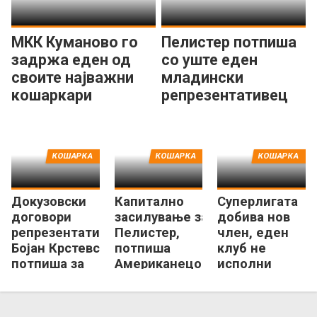
МКК Куманово го
Пелистер потпиша
задржа еден од
со уште еден
своите најважни
младински
кошаркари
репрезентативец
КОШАРКА
КОШАРКА
КОШАРКА
Докузовски
Капитално
Суперлигата
договори
засилување за
добива нов
репрезентативец,
Пелистер,
член, еден
Бојан Крстевски
потпиша
клуб не
потпиша за
Американецот
исполни
Куманово
МекДауел
услови кон
КФМ!