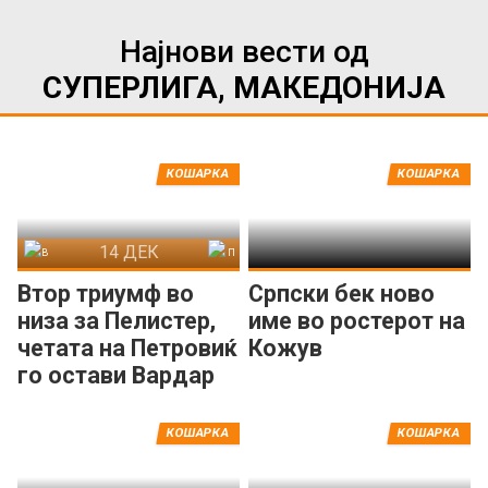
Најнови вести од
СУПЕРЛИГА, МАКЕДОНИЈА
КОШАРКА
КОШАРКА
14 ДЕК
Вардар
Пелистер
Втор триумф во
Српски бек ново
низа за Пелистер,
име во ростерот на
четата на Петровиќ
Кожув
го остави Вардар
на -31
КОШАРКА
КОШАРКА