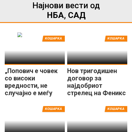
Најнови вести од
НБА, САД
КОШАРКА
КОШАРКА
„Попович е човек
Нов тригодишен
со високи
договор за
вредности, не
најдобриот
случајно е меѓу
стрелец на Феникс
најголемите во
Санс
НБА“
КОШАРКА
КОШАРКА