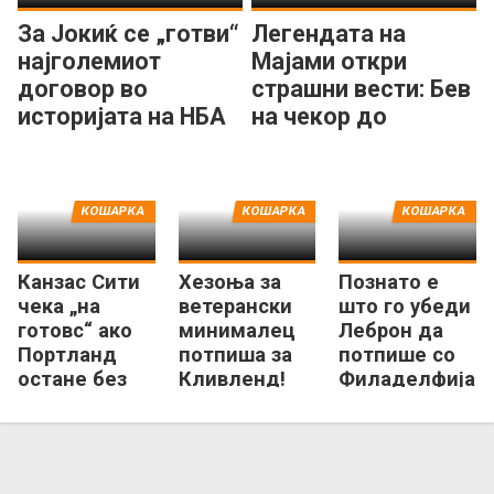
За Јокиќ се „готви“
Легендата на
најголемиот
Мајами откри
договор во
страшни вести: Бев
историјата на НБА
на чекор до
лигата!
смртта...
КОШАРКА
КОШАРКА
КОШАРКА
Канзас Сити
Хезоња за
Познато е
чека „на
ветерански
што го убеди
готовс“ ако
минималец
Леброн да
Портланд
потпиша за
потпише со
остане без
Кливленд!
Филаделфија
славната НБА
франшиза