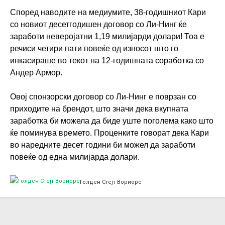
Според наводите на медиумите, 38-годишниот Кари
со новиот десетгодишен договор со Ли-Нинг ќе
заработи неверојатни 1,19 милијарди долари! Тоа е
речиси четири пати повеќе од износот што го
инкасираше во текот на 12-годишната соработка со
Андер Армор.
Овој спонзорски договор со Ли-Нинг е поврзан со
приходите на брендот, што значи дека вкупната
заработка би можела да биде уште поголема како што
ќе поминува времето. Проценките говорат дека Кари
во наредните десет години би можел да заработи
повеќе од една милијарда долари.
Голден Стејт Вориорс