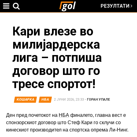
РЕЗУЛТАТИ
Jump to navigation
You
Кари влезе во
милијардерска
are
лига – потпиша
here
договор што го
тресе спортот!
КОШАРКА
НБА
2 ЈУНИ 2026, 23:33
•
ГОРАН УПАЛЕ
Ден пред почетокот на
НБА
финалето, главна вест е
спонзорскиот договор што Стеф Кари го склучи со
кинескиот производител на спортска опрема Ли-Нинг.