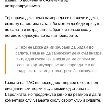
изјава по добиената суспензија од
натпреварувањето.
Тој порача дека нема намера да се повлече и дека,
доколку навистина сакал, би можел да биде присутен
во салата и покрај сите забрани и тензии околу
неговото однесување на натпреварите.
„Никој не може да ми забрани да бидам во
салата. Нема ни да забележат дека сум внатре.
Ниту една суспензија нема да ме спречи во
гласното артикулирање на неправдите и во
поддршката за мојот тим“, рече Јанакопулос.
Газдата на ПАО во последниот период е често под
дисциплински мерки и суспензии од страна на
Евролигата, но продолжува јавно да реагира и да ги
коментира случувањата околу својот клуб и судиите.