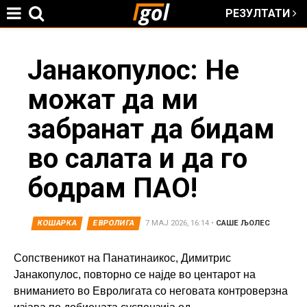
РЕЗУЛТАТИ
Jump to navigation
You
Јанакопулос: Не
можат да ми
are
забранат да бидам
here
во салата и да го
бодрам ПАО!
КОШАРКА
ЕВРОЛИГА
7 МАЈ 2026, 16:14
•
САШЕ ЉОЛЕС
Сопственикот на Панатинаикос, Димитрис
Јанакопулос, повторно се најде во центарот на
вниманието во Евролигата со неговата контроверзна