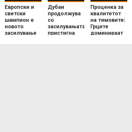
Европски и
Дубаи
Проценка за
светски
продолжува
квалитетот
шампион е
со
на тимовите:
новото
засилувањата,
Грците
засилување
пристигна
доминираат
за
квалитетен
со
израелската
дански
Евролигата!
гордост
центар