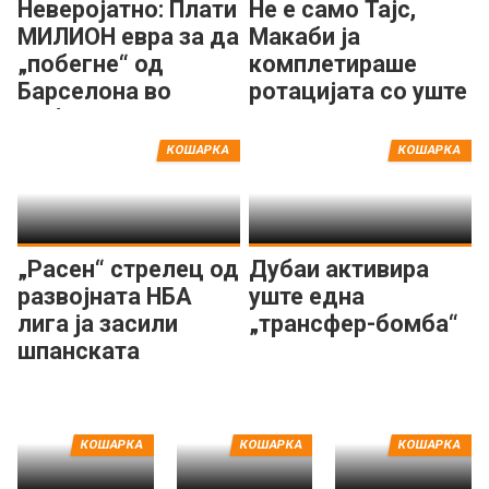
Неверојатно: Плати
Не е само Тајс,
МИЛИОН евра за да
Макаби ја
„побегне“ од
комплетираше
Барселона во
ротацијата со уште
Дубаи!
еден центар
КОШАРКА
КОШАРКА
„Расен“ стрелец од
Дубаи активира
развојната НБА
уште една
лига ја засили
„трансфер-бомба“
шпанската
Басконија
КОШАРКА
КОШАРКА
КОШАРКА