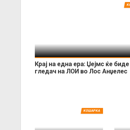
К
Крај на една ера: Џејмс ќе бид
гледач на ЛОИ во Лос Анџелес
КОШАРКА