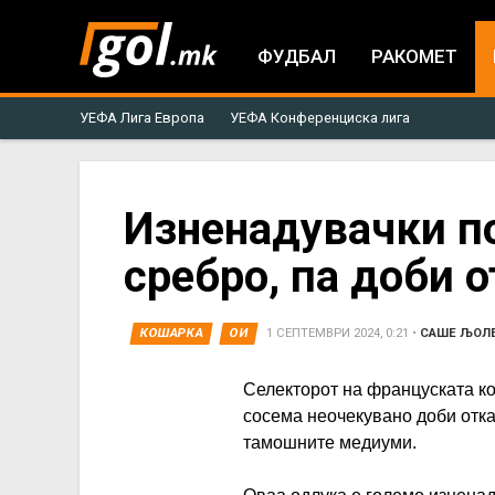
ФУДБАЛ
РАКОМЕТ
УЕФА Лига Европа
УЕФА Конференциска лига
You
Изненадувачки п
сребро, па доби о
are
here
КОШАРКА
ОИ
1 СЕПТЕМВРИ 2024, 0:21
•
САШЕ ЉОЛ
Селекторот на француската ко
сосема неочекувано доби отк
тамошните медиуми.