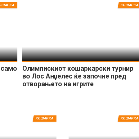
ОШАРКА
КОШАРКА
е само
Олимпискиот кoшаркарски турнир
во Лос Анџелес ќе започне пред
отворањето на игрите
КОШАРКА
КОШАРКА