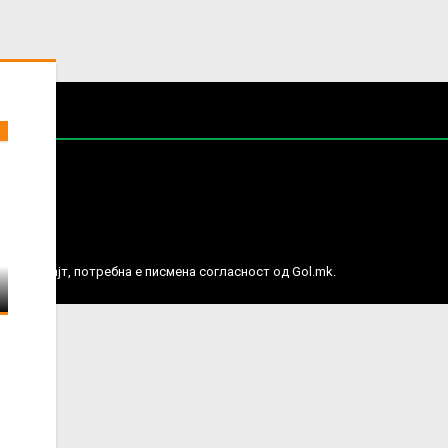
е права.
ј веб сајт, потребна е писмена согласност од Gol.mk.