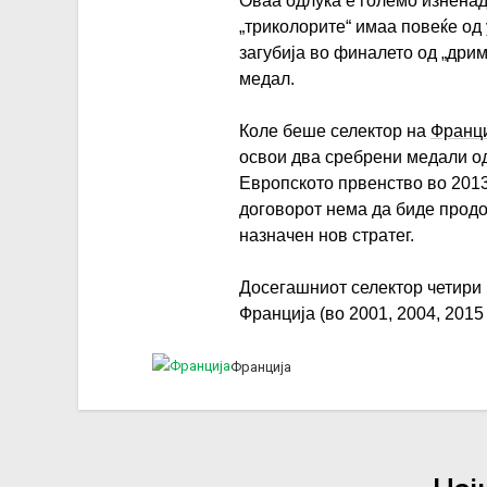
Оваа одлука е големо изнена
„триколорите“ имаа повеќе од
загубија во финалето од „дри
медал.
Коле беше селектор на
Франц
освои два сребрени медали од
Европското првенство во 201
договорот нема да биде продо
назначен нов стратег.
Досегашниот селектор четири 
Франција (во 2001, 2004, 2015 
Франција