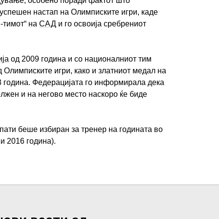
дување, особено поради фактот што
 успешен настап на Олимписките игри, каде
м-тимот“ на
САД
и го освоија сребрениот
ија
од 2009 година и со националниот тим
 Олимписките игри, како и златниот медал на
3 година. Федерацијата го информирала дека
лжен и на негово место наскоро ќе биде
пати беше избиран за тренер на годината во
и 2016 година).