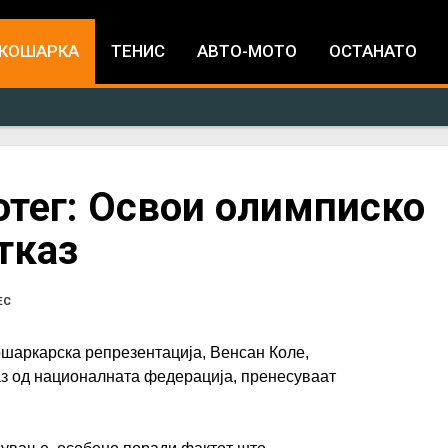
Jump to navigation
КОШАРКА
ТЕНИС
АВТО-МОТО
ОСТАНАТО
отег: Освои олимписко
тказ
ЕС
шаркарска репрезентација, Венсан Коле,
аз од националната федерација, пренесуваат