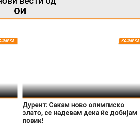
нови вести од
ОИ
ИМПРЕСУМ
МАРКЕТИНГ
КОНТАКТ
RSS
ОШАРКА
КОШАРКА
© 2016-2026 Gol.mk
Сите права задржани
ите на Gol.mk се заштитени со Законот за авторското право и сроднит
ли комерцијална употреба на текстови, фотографии или податоци од ово
Дурент: Сакам ново олимписко
злато, се надевам дека ќе добијам
повик!