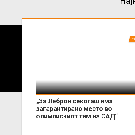
Нај
К
Содржин
За секоја форма на распространување, репродукција и
„За Леброн секогаш има
загарантирано место во
олимпискиот тим на САД“