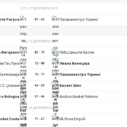
ВТО, 17 ДЕКЕМВРИ 2019
рти Рагуса
Палаканестро Торино
87
-
62
НЕД, 15 ДЕКЕМВРИ 2019
 Вигарано
ОМЦ Цињоли Брони
83
-
75
ам Гас Лука
Умана Венеција
72
-
88
Батипаљија
Палаканестро Торино
75
-
77
С.С. Џовани
Баскет Шио
64
-
69
tro Bologna
Andros Basket Palermo
57
-
46
САБ, 14 ДЕКЕМВРИ 2019
sket Costa
Bk Rosa Empoli
71
-
67