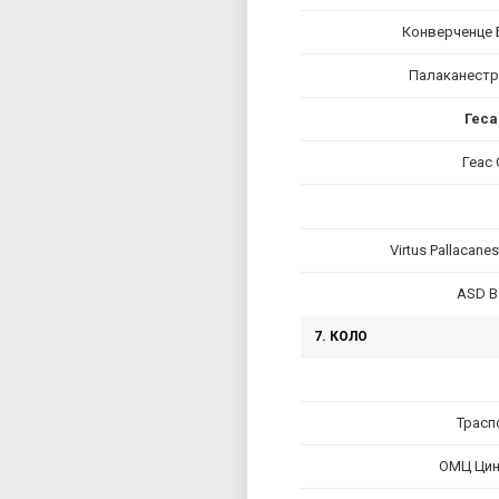
Конверченце 
Палаканестр
Геса
Геас 
Virtus Pallacane
ASD B
7. КОЛО
Трасп
ОМЦ Цињ