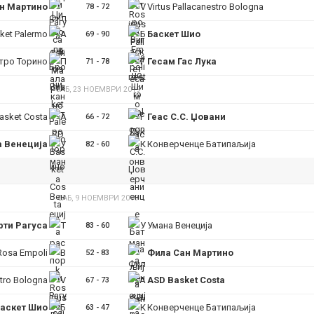
н Мартино
Virtus Pallacanestro Bologna
78
-
72
ket Palermo
Баскет Шио
69
-
90
тро Торино
Гесам Гас Лука
71
-
78
САБ, 23 НОЕМВРИ 2019
asket Costa
Геас С.С. Џовани
66
-
72
 Венеција
Конверченце Батипаљија
82
-
60
САБ, 9 НОЕМВРИ 2019
рти Рагуса
Умана Венеција
83
-
60
Rosa Empoli
Фила Сан Мартино
52
-
83
stro Bologna
ASD Basket Costa
67
-
73
аскет Шио
Конверченце Батипаљија
63
-
47