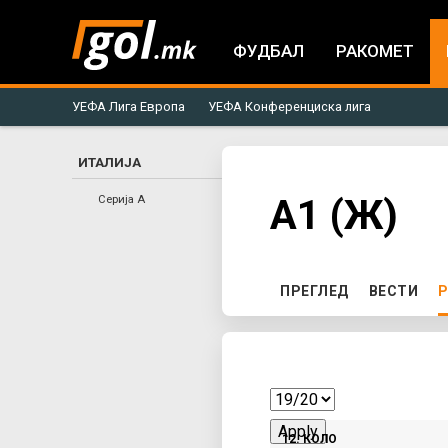
ФУДБАЛ
РАКОМЕТ
УЕФА Лига Европа
УЕФА Конференциска лига
ИТАЛИЈА
You
A1 (Ж)
Серија А
are
here
P
ПРЕГЛЕД
ВЕСТИ
Р
r
i
m
12. КОЛО