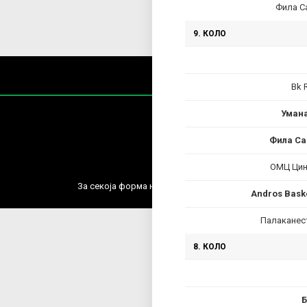
Фила С
9. КОЛО
Bk 
Умана
Фила Са
ОМЦ Цињ
Содржин
За секоја форма на распространување, репродукција и
Andros Bask
Палаканес
8. КОЛО
Б