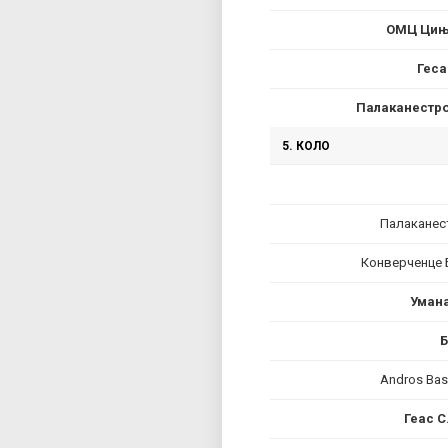
ОМЦ Цињ
Геса
Палаканестро
5. КОЛО
Палаканес
Конверченце 
Умана
Б
Andros Bas
Геас С