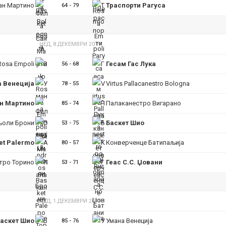
ан Мартино
Траспорти Рагуса
64
-
79
НЕД, 8 ДЕКЕМВРИ 2019
ИМПРЕСУМ
МАРКЕТИНГ
КОНТАКТ
RSS
Rosa Empoli
Гесам Гас Лука
56
-
68
 Венеција
Virtus Pallacanestro Bologna
78
-
55
© 2016-2026 Gol.mk
Сите права задржани
н Мартино
Палаканестро Вигарано
85
-
74
оли Брони
Баскет Шио
53
-
75
ите на Gol.mk се заштитени со Законот за авторското право и сроднит
ли комерцијална употреба на текстови, фотографии или податоци од ово
et Palermo
Конверченце Батипаљија
80
-
57
тро Торино
Геас С.С. Џовани
53
-
71
НЕД, 1 ДЕКЕМВРИ 2019
аскет Шио
Умана Венеција
85
-
76