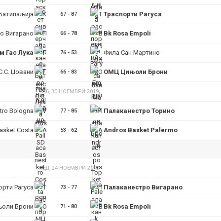
Батипаљија
Траспорти Рагуса
67
-
87
о Вигарано
Bk Rosa Empoli
66
-
78
м Гас Лука
Фила Сан Мартино
76
-
53
С.С. Џовани
ОМЦ Цињоли Брони
66
-
83
САБ, 30 НОЕМВРИ 2019
stro Bologna
Палаканестро Торино
77
-
85
asket Costa
Andros Basket Palermo
53
-
62
НЕД, 24 НОЕМВРИ 2019
орти Рагуса
Палаканестро Вигарано
73
-
77
оли Брони
Bk Rosa Empoli
71
-
80