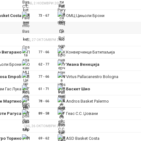
САБ, 2 НОЕМВРИ 2019
sket Costa
ОМЦ Цињоли Брони
73
-
67
НЕД, 27 ОКТОМВРИ 2019
 Вигарано
Конверченце Батипаљија
77
-
66
оли Брони
Умана Венеција
62
-
77
osa Empoli
Virtus Pallacanestro Bologna
77
-
66
ам Гас Лука
Баскет Шио
61
-
71
н Мартино
Andros Basket Palermo
78
-
66
рти Рагуса
Геас С.С. Џовани
89
-
58
САБ, 26 ОКТОМВРИ 2019
ро Торино
ASD Basket Costa
69
-
62