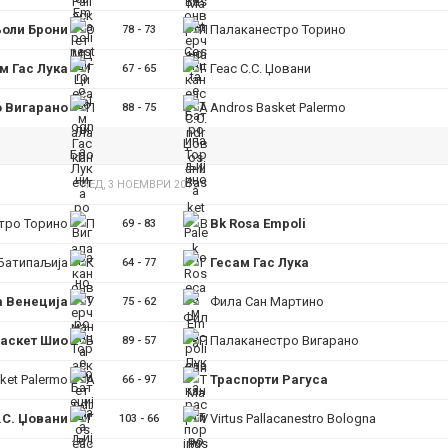
оли Брони
Палаканестро Торино
78
-
73
м Гас Лука
Геас С.С. Џовани
67
-
65
 Вигарано
Andros Basket Palermo
88
-
75
НЕД, 3 НОЕМВРИ 2019
тро Торино
Bk Rosa Empoli
69
-
83
Батипаљија
Гесам Гас Лука
64
-
77
 Венеција
Фила Сан Мартино
75
-
62
аскет Шио
Палаканестро Вигарано
89
-
57
ket Palermo
Траспорти Рагуса
66
-
97
.С. Џовани
Virtus Pallacanestro Bologna
103
-
66