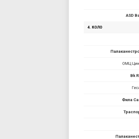
ASD Ba
4. КОЛО
Палаканестро
ОМЦ Цињ
Bk R
Гес
Фила Са
Траспо
Палаканест