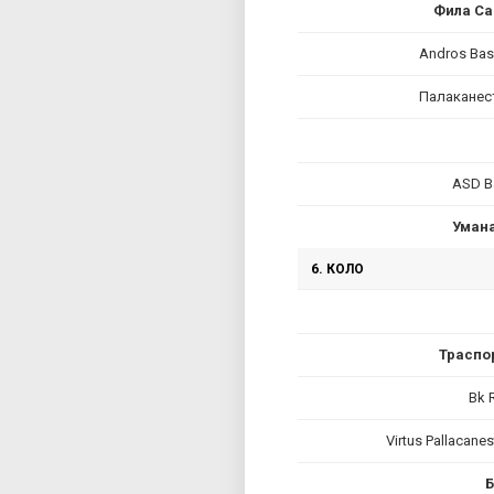
Фила Са
Andros Bas
Палаканес
ASD B
Умана
6. КОЛО
Траспо
Bk 
Virtus Pallacane
Б