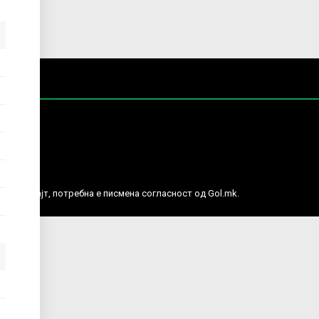
е права.
ј веб сајт, потребна е писмена согласност од Gol.mk.