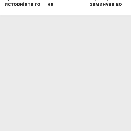
историјата го
на
заминува во
одбрани
најтрофејниот
стечај
тронот во
хрватски
Хрватска
тренер