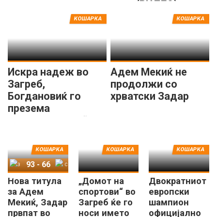
него (ВИДЕО)
КОШАРКА
КОШАРКА
Искра надеж во
Адем Мекиќ не
Загреб,
продолжи со
Богдановиќ го
хрватски Задар
презема
„распаднатиот“
хрватски гигант?
КОШАРКА
КОШАРКА
КОШАРКА
93
-
66
Нова титула
„Домот на
Двократниот
Задар
Сплит
за Адем
спортови“ во
европски
Мекиќ, Задар
Загреб ќе го
шампион
првпат во
носи името
официјално