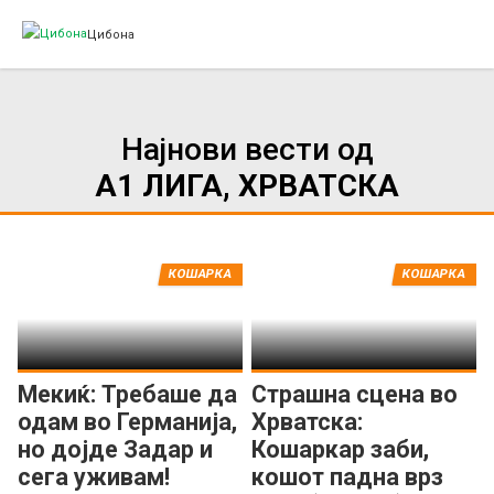
Цибона
Најнови вести од
А1 ЛИГА, ХРВАТСКА
КОШАРКА
КОШАРКА
Мекиќ: Требаше да
Страшна сцена во
одам во Германија,
Хрватска:
но дојде Задар и
Кошаркар заби,
сега уживам!
кошот падна врз