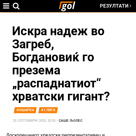
РЕЗУЛТАТИ
Jump to navigation
You
Искра надеж во
Загреб,
are
Богдановиќ го
here
презема
„распаднатиот“
хрватски гигант?
КОШАРКА
А1 ЛИГА
25 СЕПТЕМВРИ 2025, 20:05
•
САШЕ ЉОЛЕС
Доскорешниот хрватски репрезентативец и