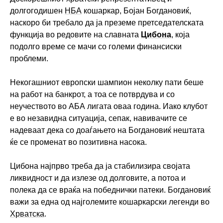
долгогодишен
НБА
кошаркар, Бојан Богдановиќ,
наскоро би требало да ја преземе претседателската
функција во редовите на славната
Цибона
, која
подолго време се мачи со големи финансиски
проблеми.
Некогашниот европски шампион неколку пати беше
на работ на банкрот, а тоа се потврдува и со
неучеството во АБА лигата оваа година. Иако клубот
е во незавидна ситуација, сепак, навивачите се
надеваат дека со доаѓањето на Богдановиќ нештата
ќе се променат во позитивна насока.
Цибона најпрво треба да ја стабилизира својата
ликвидност и да излезе од долговите, а потоа и
полека да се враќа на победнички патеки. Богдановиќ
важи за една од најголемите кошаркарски легенди во
Хрватска
.