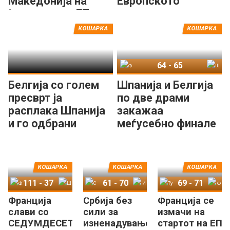
Македонија на
Европското
јуниорското ЕП
првенство
КОШАРКА
КОШАРКА
64
-
65
Франција
Шпанија
Белгија со голем
Шпанија и Белгија
пресврт ја
по две драми
расплака Шпанија
закажаа
и го одбрани
меѓусебно финале
европскиот трон!
на ЕП!
КОШАРКА
КОШАРКА
КОШАРКА
111
-
37
61
-
70
69
-
71
Франција
Србија без
Франција се
Франција
Швајцарија
Србија
Италија
Турција
Франција
слави со
сили за
измачи на
СЕДУМДЕСЕТ
изненадување
стартот на ЕП,