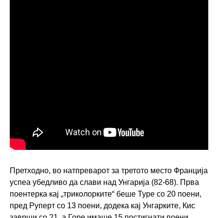
Претходно, во натпреварот за третото место Франција
успеа убедливо да слави над Унгарија (82-68). Прва
поентерка кај „триколорките“ беше Туре со 20 поени,
пред Руперт со 13 поени, додека кај Унгарките, Кис
заврши со 21, а Горе имаше 15 постигнати поени.