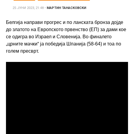
25 ЈУНИ 2023, 21:48
•
МАРТИН ТАНАСКОВСКИ
Белгија направи прогрес и по ланската бронза дојде
до златото на Европското првенство (ЕП) за дами кое
се одигра во Израел и Словенија. Во финалето
„црните мачки“ ја победија Шпанија (58-64) и тоа по
голем пресврт.