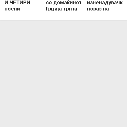
И ЧЕТИРИ
со домаќинот,
изненадувачки
поени
Грција тргна
пораз на
разлика на
на ЕП со
Словенките
ЕП!
победа