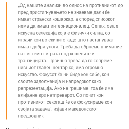
„Од нашите анализи во однос на противникот, до
пред пристигнувањето не знаевме дали ќе
имаат странски кошаркар, а според списокот
нема да имаат интернационалец. Сепак, ова е
искусна селекција која е физички силна, со
играчи кои во екипите каде што настапуваат
имаат добри улоги. Треба да обрнеме внимание
на системот, играта под кошевите и
транзицијата. Првично треба да го сопреме
нивниот главен центар кој има огромно
искуство. Фокусот ќе ни биде кон себе, кон
своите задолженија и напредокот како
репрезентација. Ако не грешиме, тоа ќе има
влијание врз натпреварот. Со почит кон
противникот, секогаш ќе се фокусираме кон
својата задача“, изјави македонскиот
предводник.