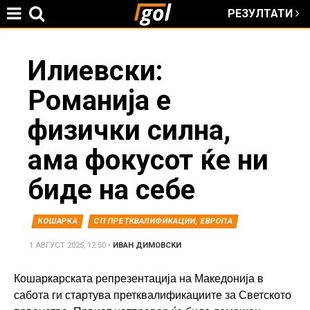
РЕЗУЛТАТИ
Jump to navigation
You
Илиевски:
Романија е
are
физички силна,
here
ама фокусот ќе ни
биде на себе
КОШАРКА
СП ПРЕТКВАЛИФИКАЦИИ, ЕВРОПА
1 АВГУСТ 2025, 12:50
•
ИВАН ДИМОВСКИ
Кошаркарската репрезентација на Македонија в
сабота ги стартува претквалификациите за Светското