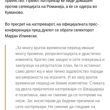
првенство. Првиот натпревар ќе биде домашен
против селекцијата на Романија, а ќе се одигра во
Куманово.
Во пресрет на натпреварот, на официјалната прес-
конференција пред дуелот се обрати селекторот
Марјан Илиевски.
„За многу краток временски период имаше
многу промени, репрезентацијата е драстично
изменета. Кратко сме заедно и сите очекувања и
заклучоци на резултатски план, би го истакнал
само делот кој е мое лично задоволство поради
ангажираноста на играчите. И во овој краток
временски период не бевме комплетни. Сликата
од двата пријателски натпревари со Швајцарија
е позитивна, ама не смееме да се потпреме на
нејзе. Јас инсистирам да бидеме приземни на
сите натпревари. Не смееме да гледаме на