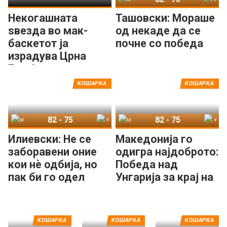
Некогашната
Ташовски: Мораше
ѕвезда во мак-
од некаде да се
баскетот ја
почне со победа
израдува Црна
Гора!
КОШАРКА
КОШАРКА
82
-
75
82
-
75
Македонија
Унгарија
Македонија
Унгарија
Илиевски: Не се
Македонија го
заборавени оние
одигра најдоброто:
кои нè одбија, но
Победа над
пак би го одел
Унгарија за крај на
истиот пат со овој
циклусот!
тим!
КОШАРКА
КОШАРКА
КОШАРКА