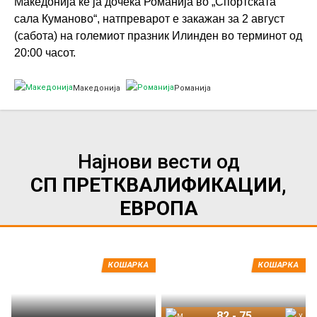
Македонија ќе ја дочека Романија во „Спортската
сала Куманово“, натпреварот е закажан за 2 август
(сабота) на големиот празник Илинден во терминот од
20:00 часот.
Македонија
Романија
Најнови вести од
СП ПРЕТКВАЛИФИКАЦИИ,
ЕВРОПА
КОШАРКА
КОШАРКА
82
-
75
Македонија
Унгарија