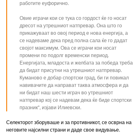
работите еуфорично.
Овие играчи кои се тука со гордост ќе го носат
дресот на утрешниот натпревар. Она што го
прикажуваат во овој период е нова енергија, а
се надеваме дека пред полна сала ќе го дадат
својот максимум. Ова се играчи кои носат
промени по подолг временски период.
Енергијата, младоста и желбата за победа треба
да бидат присутни на утрешниот натпревар.
Куманово е добар спортски град, би ги повикал
навивачите да направат таква атмосфера и да
ни бидат наш шести играч во утрешниот
натпревар кој се надевам дека ќе биде спортски
празник“, изјави Илиевски.
Селекторот зборуваше и за противникот, се осврна на
неговите најсилни страни и даде свое видување.