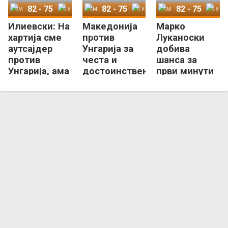
82
-
75
82
-
75
82
-
75
Илиевски: На
Македонија
Марко
Македонија
Унгарија
Македонија
Унгарија
Македонија
Унгарија
хартија сме
против
Луканоски
аутсајдер
Унгарија за
добива
против
честа и
шанса за
Унгарија, ама
достоинствен
први минути
ние ќе се
крај на
во
бориме!
циклусот
сениорскиот
тим