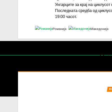
Унгарците за крај на циклусот 
Последната средба од циклусо
19:00 часот.
Романија
Македонија
Нај
СП ПРЕТКВ
Содржин
За секоја форма на распространување, репродукција и
К