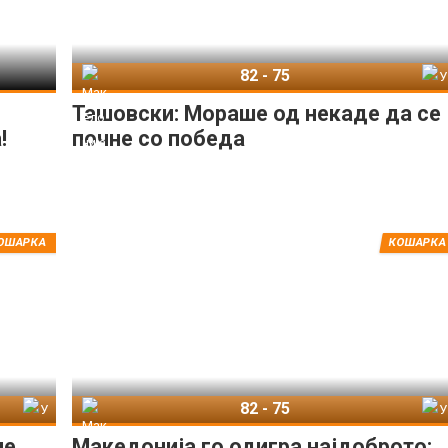
82
-
75
Македонија
Унгарија
Ташовски: Мораше од некаде да се
!
почне со победа
ОШАРКА
КОШАРКА
82
-
75
рија
Македонија
Унгарија
ие
Македонија го одигра најдоброто: