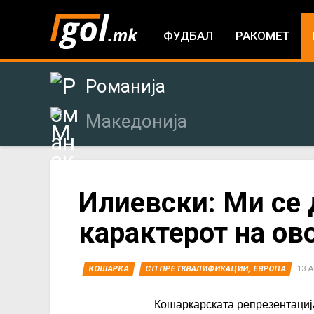
ФУДБАЛ
РАКОМЕТ
Романија
Македонија
You
Илиевски: Ми се 
карактерот на ов
are
here
КОШАРКА
СП ПРЕТКВАЛИФИКАЦИИ, ЕВРОПА
13 А
Кошаркарската репрезентација