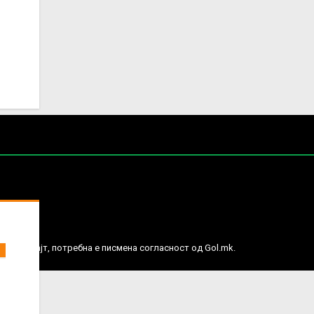
е права.
ј веб сајт, потребна е писмена согласност од Gol.mk.