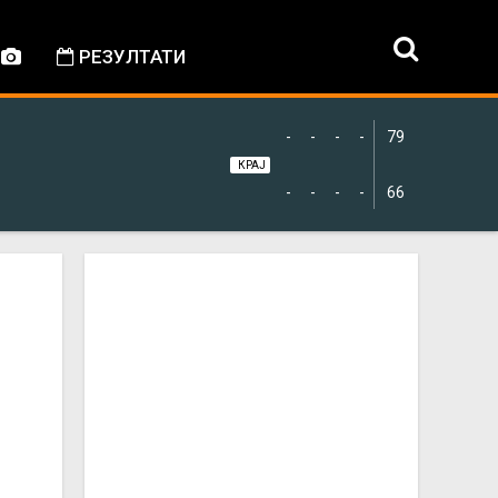
РЕЗУЛТАТИ
-
-
-
-
79
КРАЈ
-
-
-
-
66