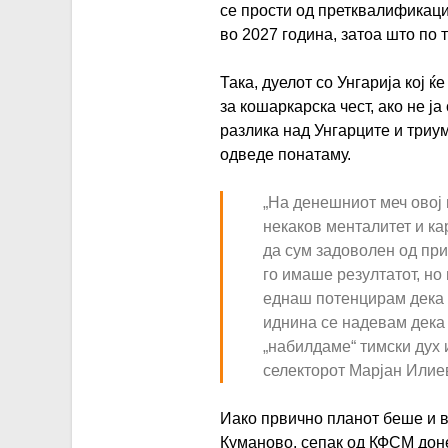
се прости од претквалификаци
во 2027 година, затоа што по 
Така, дуелот со Унгарија кој ќ
за кошаркарска чест, ако не ј
разлика над Унгарците и триу
одведе понатаму.
„На денешниот меч овој 
некаков менталитет и ка
да сум задоволен од при
го имаше резултатот, но
еднаш потенцирам дека с
иднина се надевам дека 
„набилдаме“ тимски дух и
селекторот Марјан Илие
Иако првично планот беше и в
Куманово, сепак од КФСМ дон