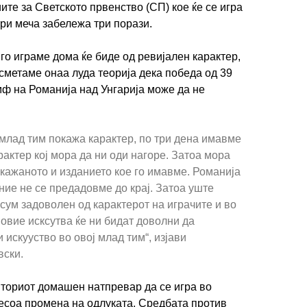
ите за Светското првенство (СП) кое ќе се игра
три меча забележа три порази.
е го играме дома ќе биде од ревијален карактер,
а сметаме онаа луда теорија дека победа од 39
мф на Романија над Унгарија може да не
млад тим покажа карактер, по три дена имавме
рактер кој мора да ни оди нагоре. Затоа мора
кажаното и изданието кое го имавме. Романија
 ние не се предадовме до крај. Затоа уште
ум задоволен од карактерот на играчите и во
овие исксутва ќе ни бидат доволни да
 искууство во овој млад тим“, изјави
вски.
ториот домашен натпревар да се игра во
есоа промена на одлуката. Средбата против