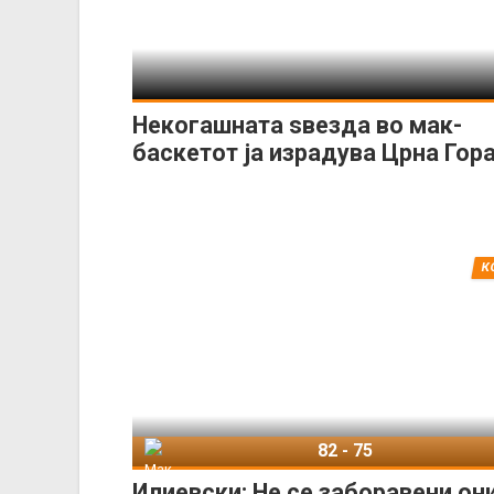
Некогашната ѕвезда во мак-
баскетот ја израдува Црна Гора
К
82
-
75
Македонија
Унга
Илиевски: Не се заборавени он