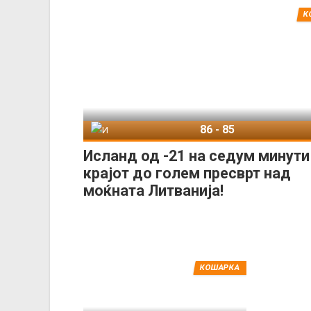
К
86
-
85
Исланд
Литва
Исланд од -21 на седум минути
крајот до голем пресврт над
моќната Литванија!
КОШАРКА