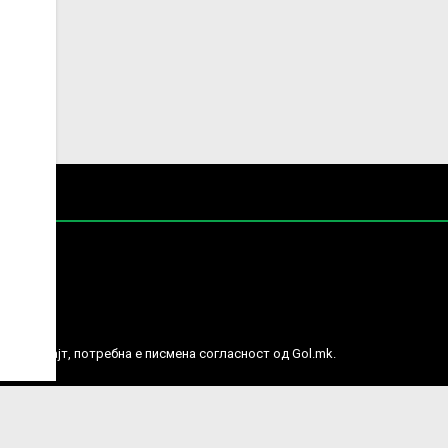
е права.
ј веб сајт, потребна е писмена согласност од Gol.mk.