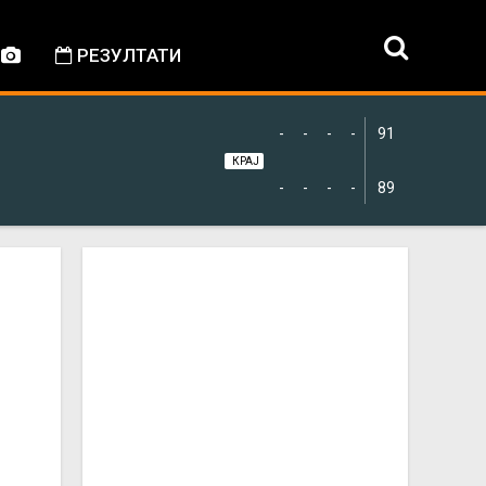
РЕЗУЛТАТИ
-
-
-
-
91
КРАЈ
-
-
-
-
89