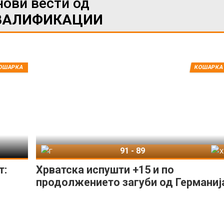
нови вести од
ВАЛИФИКАЦИИ
ОШАРКА
КОШАРКА
91
-
89
Германија
Хрватска
т:
Хрватска испушти +15 и по
продолжението загуби од Германиј