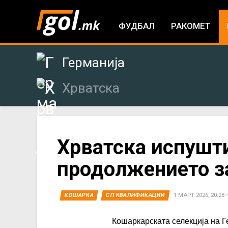
ФУДБАЛ
РАКОМЕТ
Германија
Хрватска
You
Хрватска испушти
продолжението за
are
here
КОШАРКА
СП КВАЛИФИКАЦИИ
1 МАРТ 2026, 20:28
Кошаркарската селекција на Г