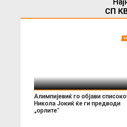
Нај
СП К
К
Алимпијевиќ го објави списоко
Никола Јокиќ ќе ги предводи
„орлите“