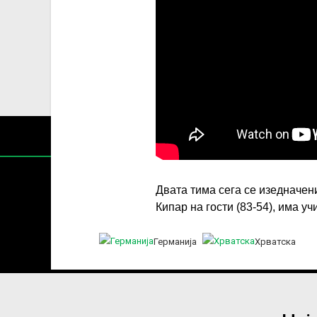
Двата тима сега се изедначени 
Кипар на гости (83-54), има уч
Содржин
Германија
Хрватска
За секоја форма на распространување, репродукција и