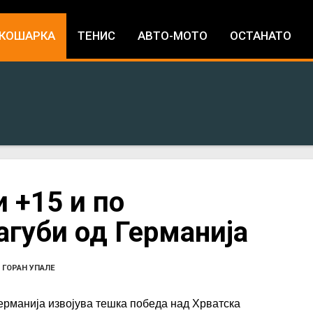
Jump to navigation
КОШАРКА
ТЕНИС
АВТО-МОТО
ОСТАНАТО
 +15 и по
губи од Германија
•
ГОРАН УПАЛЕ
ерманија извојува тешка победа над Хрватска