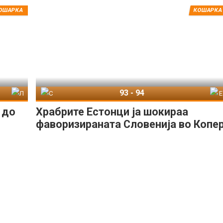
ОШАРКА
КОШАРКА
93
-
94
нија
Словенија
Естонија
 до
Храбрите Естонци ја шокираа
фаворизираната Словенија во Копер