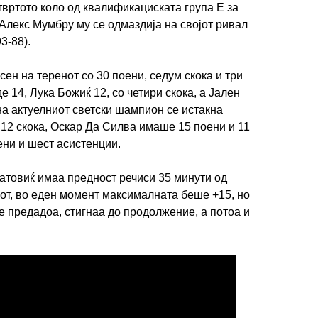
твртото коло од квалификациската група Е за
Алекс Мумбру му се одмаздија на својот ривал
93-88).
н на теренот со 30 поени, седум скока и три
 14, Лука Божиќ 12, со четири скока, а Јален
а актуелниот светски шампион се истакна
 12 скока, Оскар Да Силва имаше 15 поени и 11
ени и шест асистенции.
атовиќ имаа предност речиси 35 минути од
от, во еден момент максималната беше +15, но
е предадоа, стигнаа до продолжение, а потоа и