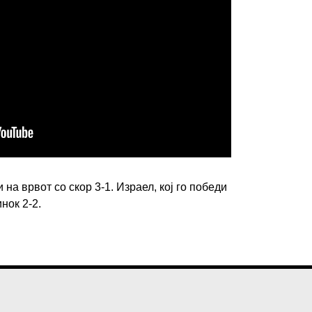
ИМПРЕСУМ
МАРКЕТИНГ
КОНТАКТ
RSS
© 2016-2026 Gol.mk
на врвот со скор 3-1. Израел, кој го победи
Сите права задржани
инок 2-2.
ите на Gol.mk се заштитени со Законот за авторското право и сроднит
ли комерцијална употреба на текстови, фотографии или податоци од ово