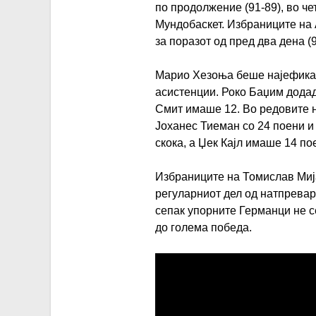
по продолжение (91-89), во че
Мундобаскет. Избраниците на 
за поразот од пред два дена (
Марио Хезоња беше најефикасе
асистенции. Роко Баџим додаде
Смит имаше 12. Во редовите н
Јоханес Тиеман со 24 поени и
скока, а Џек Кајл имаше 14 по
Избраниците на Томислав Миј
регуларниот дел од натпревар
сепак упорните Германци не с
до голема победа.