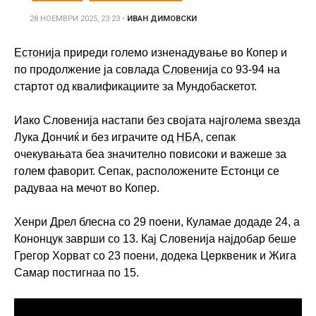
28 НОЕМВРИ 2025, 23:23
•
ИВАН ДИМОВСКИ
Естонија
приреди големо изненадување во Копер и
по продолжение ја совлада
Словенија
со 93-94 на
стартот од квалификациите за Мундобаскетот.
Иако Словенија настапи без својата најголема ѕвезда
Лука Дончиќ и без играчите од
НБА
, сепак
очекувањата беа значително повисоки и важеше за
голем фаворит. Сепак, расположените Естонци се
радуваа на мечот во Копер.
Хенри Дрел блесна со 29 поени, Куламае додаде 24, а
Кононцук заврши со 13. Кај Словенија најдобар беше
Грегор Хорват со 23 поени, додека Церквеник и Жига
Самар постигнаа по 15.