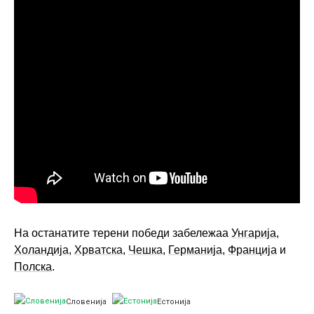
На останатите терени победи забележаа
Унгарија
,
Холандија
,
Хрватска
,
Чешка
,
Германија
,
Франција
и
Полска
.
Словенија
Естонија