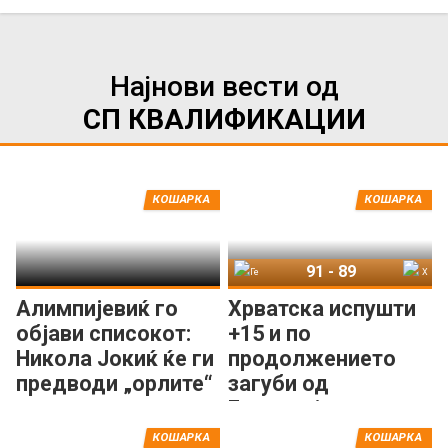
Најнови вести од
СП КВАЛИФИКАЦИИ
КОШАРКА
КОШАРКА
91
-
89
Германија
Хрватска
Алимпијевиќ го
Хрватска испушти
објави списокот:
+15 и по
Никола Јокиќ ќе ги
продолжението
предводи „орлите“
загуби од
Германија
КОШАРКА
КОШАРКА