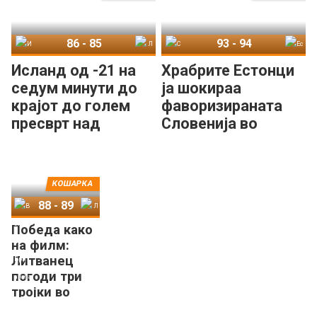
86
-
85
93
-
94
Исланд
Литванија
Словенија
Естонија
Исланд од -21 на
Храбрите Естонци
седум минути до
ја шокираа
крајот до голем
фаворизираната
пресврт над
Словенија во
моќната Литванија!
Копер!
КОШАРКА
88
-
89
Победа како
Велика Британија
Литванија
на филм:
Литванец
погоди три
тројки во
ДЕСЕТ