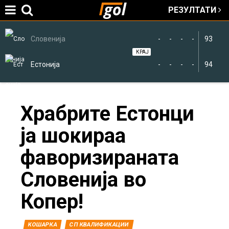
РЕЗУЛТАТИ
Jump to navigation
Словенија
-
-
-
-
93
КРАЈ
Естонија
-
-
-
-
94
You
Храбрите Естонци
ја шокираа
are
фаворизираната
here
Словенија во
Копер!
КОШАРКА
СП КВАЛИФИКАЦИИ