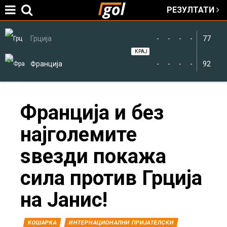
РЕЗУЛТАТИ
Jump to navigation
Грција
-
-
-
-
77
КРАЈ
Франција
-
-
-
-
92
You
Франција и без
најголемите
are
ѕвезди покажа
here
сила против Грција
на Јанис!
КОШАРКА
ИНТЕРНАЦИОНАЛНИ ПРИЈАТЕЛСКИ