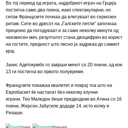
Во тој период од играта, најдобриот играч на Грција
постигна само два поена, иако спектакуларни, но
сепак Французите почнаа да влегуваат во сериозен
ритам. Сите во дресот на „Галските петли“ започнаа
прецизно да погодуваат и за само неколку минути од
неизвесен меч, резултатот стана двоцифрен во корист
на гостите, предност што лесно ја задржаа до самиот
крај.
Јанис Адетокумбо го заврши мечот со 20 поени, од кои
13 ги постигна во првото полувреме.
Французите покажаа квалитет и покрај тоа што на
Евробаскет ќе настапат без неколку клучни
играчи. Тео Маледон беше предводник во Атина со 16
поени, Жерсон Јабуселе додаде 14, исто колку и
Ризаше.
Грција
Франција