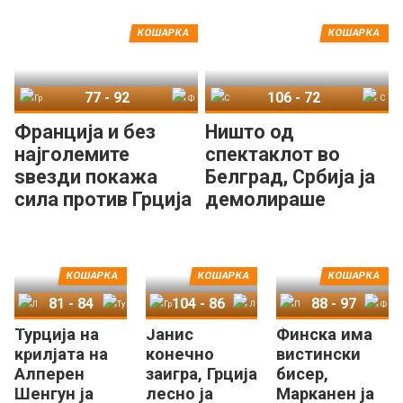
Скопје
„контролката“ со
Бугарија
КОШАРКА
КОШАРКА
77
-
92
106
-
72
Грција
Франција
Србија
Словенија
Франција и без
Ништо од
најголемите
спектаклот во
ѕвезди покажа
Белград, Србија ја
сила против Грција
демолираше
на Јанис!
Словенија на
Дончиќ
КОШАРКА
КОШАРКА
КОШАРКА
81
-
84
104
-
86
88
-
97
Турција на
Јанис
Финска има
Литванија
Турција
Грција
Летонија
Полска
Финска
крилјата на
конечно
вистински
Алперен
заигра, Грција
бисер,
Шенгун ја
лесно ја
Марканен ја