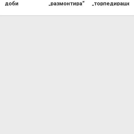
доби
„размонтира“
„торпедираше“
контролката
Летонија!
Полска!
со Литванија