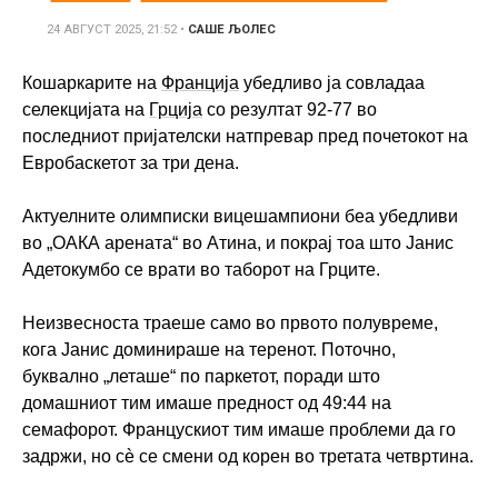
24 АВГУСТ 2025, 21:52
•
САШЕ ЉОЛЕС
Кошаркарите на
Франција
убедливо ја совладаа
селекцијата на
Грција
со резултат 92-77 во
последниот пријателски натпревар пред почетокот на
Евробаскетот за три дена.
Актуелните олимписки вицешампиони беа убедливи
во „ОАКА арената“ во Атина, и покрај тоа што Јанис
Адетокумбо се врати во таборот на Грците.
Неизвесноста траеше само во првото полувреме,
кога Јанис доминираше на теренот. Поточно,
буквално „леташе“ по паркетот, поради што
домашниот тим имаше предност од 49:44 на
семафорот. Францускиот тим имаше проблеми да го
задржи, но сè се смени од корен во третата четвртина.