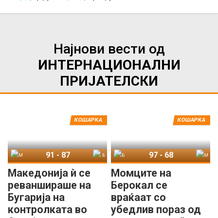
Најнови вести од
ИНТЕРНАЦИОНАЛНИ
ПРИЈАТЕЛСКИ
КОШАРКА
КОШАРКА
91
-
87
97
-
68
Македонија
Бугарија
Бугарија
Македонија
Македонија ѝ се
Момците на
реваншираше на
Берокал се
Бугарија на
враќаат со
контролката во
убедлив пораз од