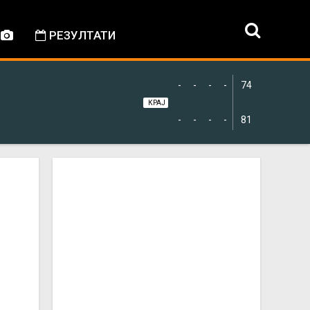
РЕЗУЛТАТИ
-
-
-
-
74
КРАЈ
-
-
-
-
81