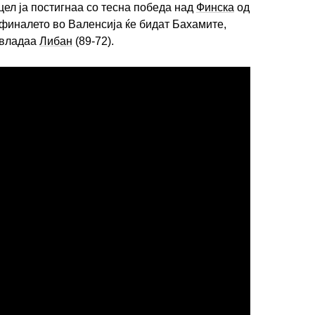
цел ја постигнаа со тесна победа над
Финска
од
 финалето во Валенсија ќе бидат Бахамите,
совладаа
Либан
(89-72).