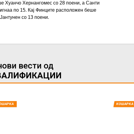
е Хуанчо Хернангомес со 28 поени, а Санти
игнаа по 15. Кај Финците расположен беше
 Јантунен со 13 поени.
нови вести од
ВАЛИФИКАЦИИ
ОШАРКА
КОШАРКА