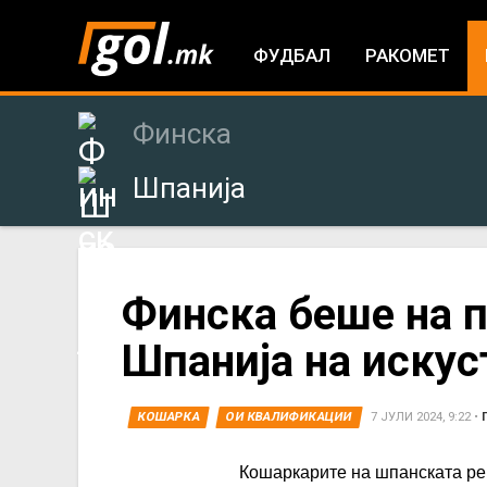
ФУДБАЛ
РАКОМЕТ
Финска
Шпанија
You
Финска беше на пр
Шпанија на искус
are
here
КОШАРКА
ОИ КВАЛИФИКАЦИИ
7 ЈУЛИ 2024, 9:22
•
Кошаркарите на шпанската ре