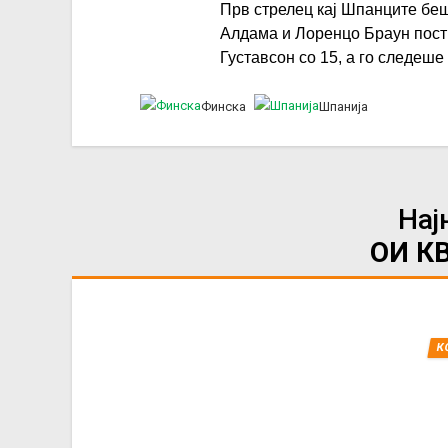
Прв стрелец кај Шпанците беш
Алдама и Лоренцо Браун пост
Густавсон со 15, а го следеше
Финска
Шпанија
Нај
ОИ К
К