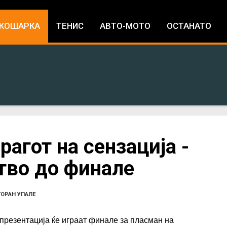
Jump to navigation
КОШАРКА
ТЕНИС
АВТО-МОТО
ОСТАНАТО
агот на сензација -
тво до финале
ГОРАН УПАЛЕ
презентација ќе играат финале за пласман на