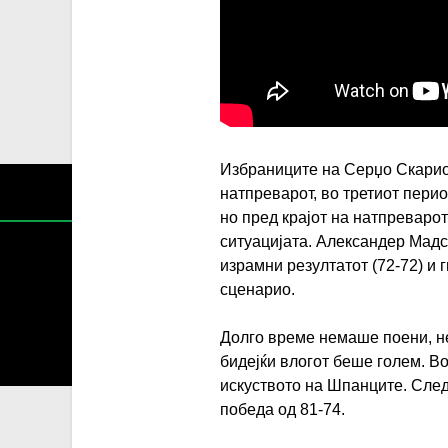
Избраниците на Серџо Скарио
натпреварот, во третиот пери
но пред крајот на натпреваро
ситуацијата. Александер Мадсе
израмни резултатот (72-72) и 
сценарио.
Содржин
Долго време немаше поени, не
За секоја форма на распространување, репродукција и
бидејќи влогот беше голем. В
искуството на Шпанците. След
победа од 81-74.