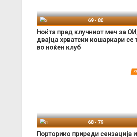
69
-
80
Хрватска
Г
Ноќта пред клучниот меч за ОИ
двајца хрватски кошаркари се 
во ноќен клуб
К
68
-
79
Литванија
Порто
Порторико приреди сензација и