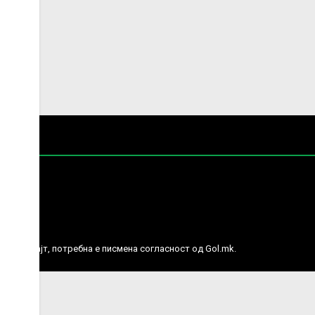
е права.
ј веб сајт, потребна е писмена согласност од Gol.mk.