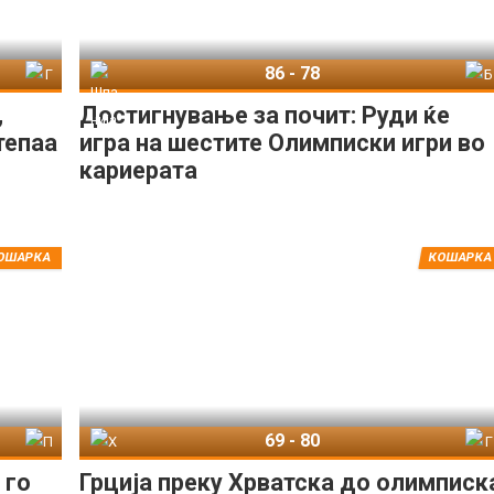
86
-
78
рција
Шпанија
Бахами
,
Достигнување за почит: Руди ќе
тепаа
игра на шестите Олимписки игри во
кариерата
ОШАРКА
КОШАРКА
69
-
80
рико
Хрватска
Грција
 го
Грција преку Хрватска до олимписк