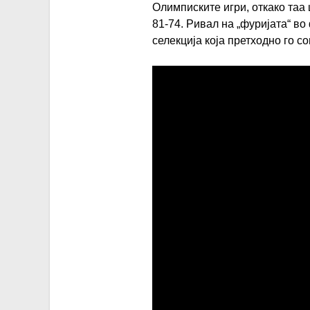
Олимписките игри, откако таа 
81-74. Ривал на „фуријата“ во
селекција која претходно го 