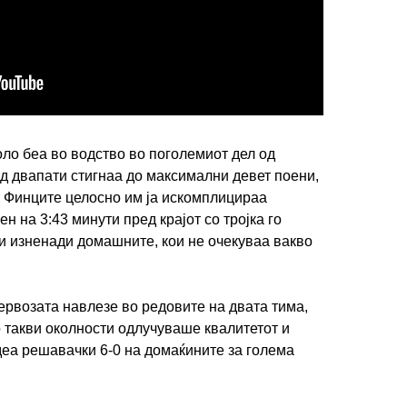
ло беа во водство во поголемиот дел од
ИМПРЕСУМ
МАРКЕТИНГ
КОНТАКТ
RSS
од двапати стигнаа до максимални девет поени,
т Финците целосно им ја искомплицираа
н на 3:43 минути пред крајот со тројка го
© 2016-2026 Gol.mk
ги изненади домашните, кои не очекуваа вакво
Сите права задржани
ите на Gol.mk се заштитени со Законот за авторското право и сроднит
рвозата навлезе во редовите на двата тима,
ли комерцијална употреба на текстови, фотографии или податоци од ово
о такви околности одлучуваше квалитетот и
еа решавачки 6-0 на домаќините за голема