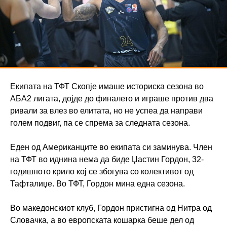
Екипата на ТФТ Скопје имаше историска сезона во
АБА2 лигата, дојде до финалето и играше против два
ривали за влез во елитата, но не успеа да направи
голем подвиг, па се спрема за следната сезона.
Еден од Американците во екипата си заминува. Член
на ТФТ во иднина нема да биде Џастин Гордон, 32-
годишното крило кој се збогува со колективот од
Тафталиџе. Во ТФТ, Гордон мина една сезона.
Во македонскиот клуб, Гордон пристигна од Нитра од
Словачка, а во европската кошарка беше дел од