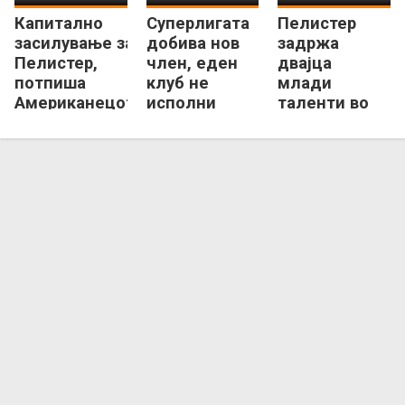
Капитално
Суперлигата
Пелистер
засилување за
добива нов
задржа
Пелистер,
член, еден
двајца
потпиша
клуб не
млади
Американецот
исполни
таленти во
МекДауел
услови кон
првиот тим
КФМ!