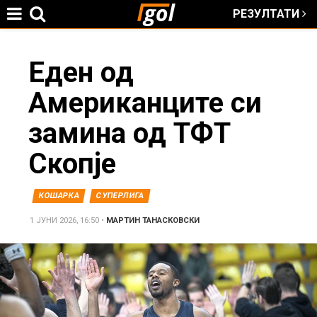
РЕЗУЛТАТИ
Jump to navigation
You
Еден од
Американците си
are
замина од ТФТ
here
Скопје
КОШАРКА
СУПЕРЛИГА
1 ЈУНИ 2026, 16:50
•
МАРТИН ТАНАСКОВСКИ