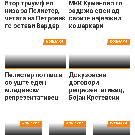
Втор триумф во
МКК Куманово го
низа за Пелистер,
задржа еден од
четата на Петровиќ
своите најважни
го остави Вардар
кошаркари
на -31
КОШАРКА
КОШАРКА
Пелистер потпиша
Докузовски
со уште еден
договори
младински
репрезентативец,
репрезентативец
Бојан Крстевски
потпиша за
Куманово
КОШАРКА
КОШАРКА
КОШАРКА