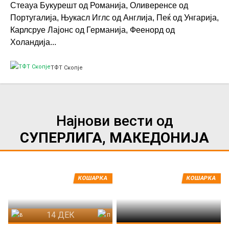
Стеауа Букурешт од Романија, Оливеренсе од
Португалија, Њукасл Иглс од Англија, Пеќ од Унгарија,
Карлсруе Лајонс од Германија, Феенорд од
Холандија...
ТФТ Скопје
Најнови вести од
СУПЕРЛИГА, МАКЕДОНИЈА
КОШАРКА
КОШАРКА
14 ДЕК
Вардар
Пелистер