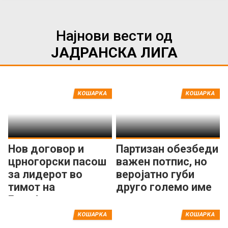
Најнови вести од
ЈАДРАНСКА ЛИГА
КОШАРКА
КОШАРКА
Нов договор и
Партизан обезбеди
црногорски пасош
важен потпис, но
за лидерот во
веројатно губи
тимот на
друго големо име
Будуќност
КОШАРКА
КОШАРКА