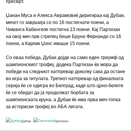
пресврт.
Џанан Муса и Алекса Аврамовиќ диригираа кај Дубаи,
мечот го завршија со по 16 постигнати поени, а
Чиманга Кабенгеле постигна 13 поени. Кај Партизан
на овој меч прв стрелец беше Бруно Фернандо со 16
поени, а Карлик Џонс имаше 15 поени.
Со оваа победа, Дубаи дојде на само еден триумф од
шампионскиот трофеј, додека Партизан ќе мора да
победи на следниот натпревар доколку сака да остане
во игра за титулата. Третиот натпревар од финалната
серија ќе се одигра во Белград, каде што црно-белите
ќе се обидат да ја продолжат борбата за
шампионската круна, а Дубаи ќе има прва меч-топка
за историски трофеј во АБА лигата.
Дубаи
Партизан