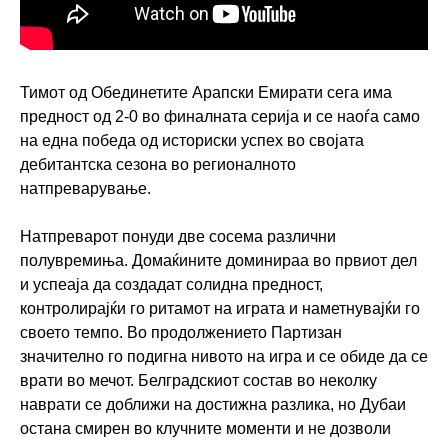
Тимот од Обединетите Арапски Емирати сега има
предност од 2-0 во финалната серија и се наоѓа само
на една победа од историски успех во својата
дебитантска сезона во регионалното
натпреварување.
Натпреварот понуди две сосема различни
полувремиња. Домаќините доминираа во првиот дел
и успеаја да создадат солидна предност,
контролирајќи го ритамот на играта и наметнувајќи го
своето темпо. Во продолжението Партизан
значително го подигна нивото на игра и се обиде да се
врати во мечот. Белградскиот состав во неколку
наврати се доближи на достижна разлика, но Дубаи
остана смирен во клучните моменти и не дозволи