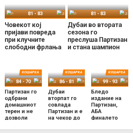
81
-
83
81
-
83
Партизан
Дубаи
Партизан
Дубаи
Човекот кој
Дубаи во втората
пријави повреда
сезона го
при клучните
преслуша Партизан
слободни фрлања
и стана шампион
е МВП на АБА
во АБА
лигата!
КОШАРКА
КОШАРКА
КОШАРКА
84
-
70
86
-
81
99
-
93
Партизан го
Дубаи
Бледо
Партизан
Дубаи
Дубаи
Партизан
Дубаи
Партизан
одбрани
вторпат го
издание на
домашниот
совлада
Партизан,
терен и не
Партизан и е
АБА
дозволи
на чекор до
финалето
„метла“ од
историска
започна со
Дубаи!
АБА-титула
триумф на