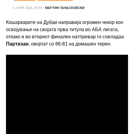
6 ЈУНИ 2026, 20:03
•
МАРТИН ТАНАСКОВСКИ
Кошаркарите на
Дубаи
направија огромен чекор кон
освојување на својата прва титула во АБА лигата,
откако и во вториот финален натпревар го совладаа
Партизан
, овојпат со 86-81 на домашен терен.