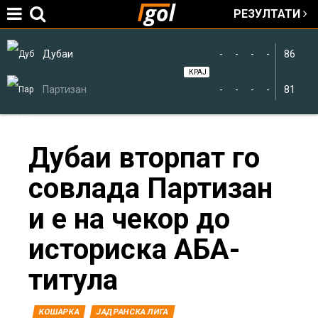
РЕЗУЛТАТИ
Jump to navigation
Дубаи
-
-
-
-
86
КРАЈ
Партизан
-
-
-
-
81
You
Дубаи вторпат го
совлада Партизан
are
и е на чекор до
here
историска АБА-
титула
КОШАРКА
ЈАДРАНСКА ЛИГА