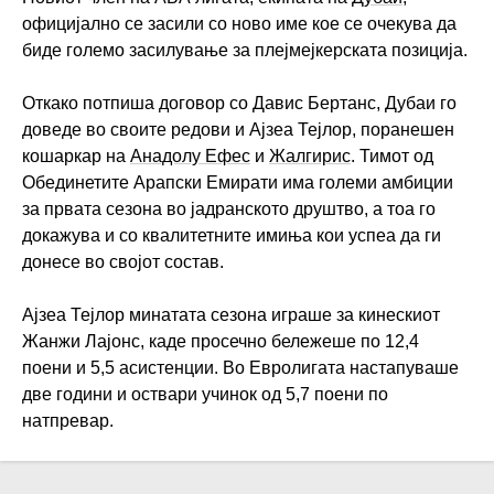
официјално се засили со ново име кое се очекува да
биде големо засилување за плејмејкерската позиција.
Откако потпиша договор со Давис Бертанс, Дубаи го
доведе во своите редови и Ајзеа Тејлор, поранешен
кошаркар на
Анадолу Ефес
и
Жалгирис
. Тимот од
Обединетите Арапски Емирати има големи амбиции
за првата сезона во јадранското друштво, а тоа го
докажува и со квалитетните имиња кои успеа да ги
донесе во својот состав.
Ајзеа Тејлор минатата сезона играше за кинескиот
Жанжи Лајонс, каде просечно бележеше по 12,4
поени и 5,5 асистенции. Во Евролигата настапуваше
две години и оствари учинок од 5,7 поени по
натпревар.