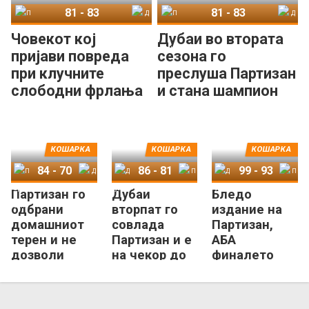
81
-
83
81
-
83
Партизан
Дубаи
Партизан
Дубаи
Човекот кој
Дубаи во втората
пријави повреда
сезона го
при клучните
преслуша Партизан
слободни фрлања
и стана шампион
е МВП на АБА
во АБА
лигата!
КОШАРКА
КОШАРКА
КОШАРКА
84
-
70
86
-
81
99
-
93
Партизан го
Дубаи
Бледо
Партизан
Дубаи
Дубаи
Партизан
Дубаи
Партизан
одбрани
вторпат го
издание на
домашниот
совлада
Партизан,
терен и не
Партизан и е
АБА
дозволи
на чекор до
финалето
„метла“ од
историска
започна со
Дубаи!
АБА-титула
триумф на
Дубаи!