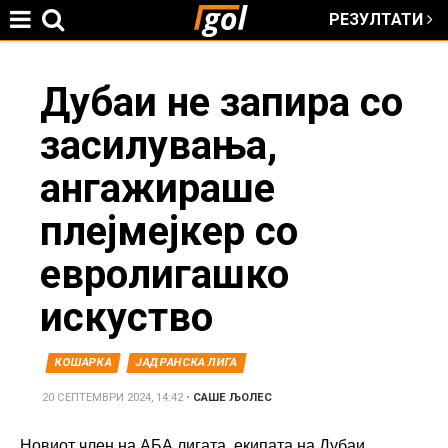
РЕЗУЛТАТИ
Jump to navigation
You
Дубаи не запира со
засилувања,
are
ангажираше
here
плејмејкер со
евролигашко
искуство
КОШАРКА
ЈАДРАНСКА ЛИГА
20 СЕПТЕМВРИ 2024, 14:42
•
САШЕ ЉОЛЕС
Новиот член на АБА лигата, екипата на
Дубаи
,