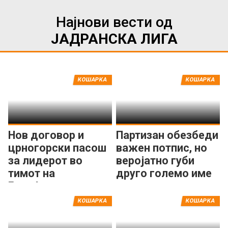
Најнови вести од
ЈАДРАНСКА ЛИГА
КОШАРКА
КОШАРКА
Нов договор и
Партизан обезбеди
црногорски пасош
важен потпис, но
за лидерот во
веројатно губи
тимот на
друго големо име
Будуќност
КОШАРКА
КОШАРКА