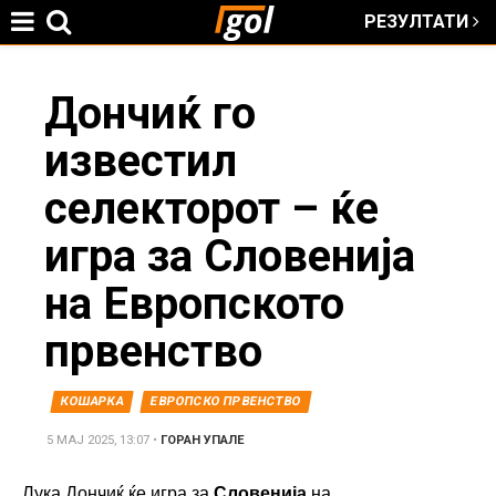
РЕЗУЛТАТИ
Jump to navigation
You
Дончиќ го
известил
are
селекторот – ќе
here
игра за Словенија
на Европското
првенство
КОШАРКА
ЕВРОПСКО ПРВЕНСТВО
5 МАЈ 2025, 13:07
•
ГОРАН УПАЛЕ
Лука Дончиќ ќе игра за
Словенија
на