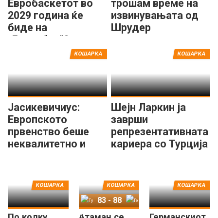
Евробаскетот во
трошам време на
2029 година ќе
извинувањата од
биде на
Шрудер
„Бернабеу“?
КОШАРКА
КОШАРКА
Јасикевичиус:
Шејн Ларкин ја
Европското
заврши
првенство беше
репрезентативната
неквалитетно и
кариера со Турција
тешко за гледање!
КОШАРКА
КОШАРКА
КОШАРКА
83
-
88
По колку
Атаман се
Германскиот
Турција
Германија