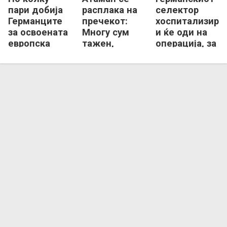
пари добија
расплака на
селектор
Германците
пречекот:
хоспитализира
за освоената
Многу сум
и ќе оди на
европска
тажен,
операција, за
титула?
историјата ги
време на ЕП
памети само
загубил седум
шампионите!
килограми