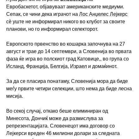
Евробаскетот, објавуваат американските медиуми.
Сепак, се чини дека играчот на
Лос Анџелес Лејкерс
сè уште не информирал никого во клубот за своите
планови, но го информирал селекторот.
Европското првенство во кошарка започнува на 27
август и трае до 14 септември, а Словенија во првата
фаза ќе игра во полскиот град Катовице,, во група со
Исланд
,
Франција
,
Белгија
,
Израел
и домаќинот.
За да се пласира понатаму, Словенија мора да биде
меѓу првите четири селекции, што нема да биде лесна
мисија.
Во секој случај, откако беше елиминиран од
Минесота, Дончиќ може да размислува за
репрезентацијата. Словенецот има договор со
Лејкерси вреден 46 милиони долари за следната