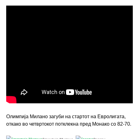
Олимпија Милано загуби на стартот на Евролигата,
откако во четвртокот потклекна пред Монако со 82-70.