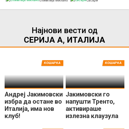
Олимпија Милано
Сасари
Најнови вести од
СЕРИЈА А, ИТАЛИЈА
КОШАРКА
КОШАРКА
Андреј Јакимовски
Јакимовски го
избра да остане во
напушти Тренто,
Италија, има нов
активираше
клуб!
излезна клаузула
во договорот