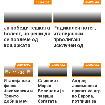
КОШАРКА
КОШАРКА
Ја победи тешката
Радикален потег,
болест, но реши да
италијански
се повлече од
прволигаш
кошарката
исклучен од
кошаркарската
Лега А!
КОШАРКА
КОШАРКА
КОШАРКА
11
-
26
Италијанска
Славниот
Андреј
Лајтхаус Трапани
Тренто
фарса:
Марко
Јакимовски
Јакимовски и
Белинели ја
првпат ќе игра
Тренто
заврши
во Европа,
добија меч
богатата
потпиша за