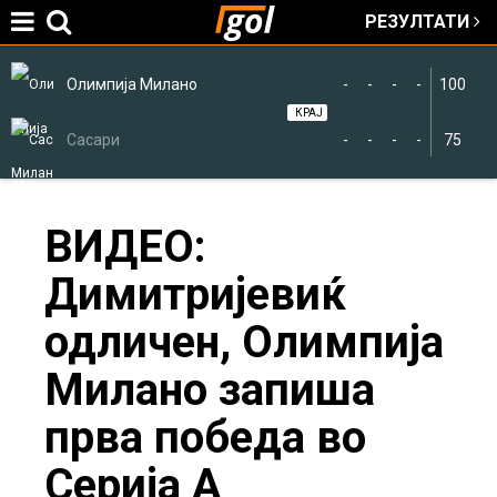
РЕЗУЛТАТИ
Jump to navigation
Олимпија Милано
-
-
-
-
100
КРАЈ
Сасари
-
-
-
-
75
You
ВИДЕО:
Димитријевиќ
are
одличен, Олимпија
here
Милано запиша
прва победа во
Серија А