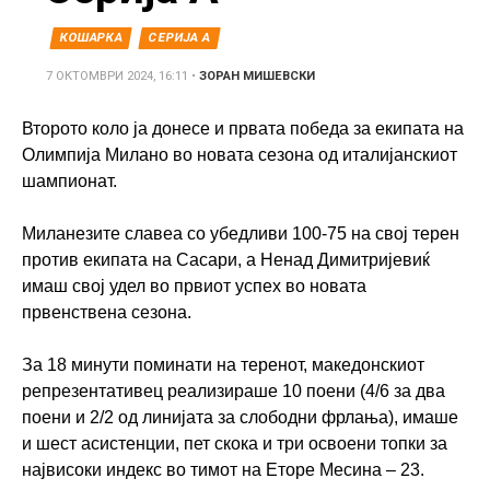
КОШАРКА
СЕРИЈА А
7 ОКТОМВРИ 2024, 16:11
•
ЗОРАН МИШЕВСКИ
Второто коло ја донесе и првата победа за екипата на
Олимпија Милано во новата сезона од италијанскиот
шампионат.
Миланезите славеа со убедливи 100-75 на свој терен
против екипата на Сасари, а Ненад Димитријевиќ
имаш свој удел во првиот успех во новата
првенствена сезона.
За 18 минути поминати на теренот, македонскиот
репрезентативец реализираше 10 поени (4/6 за два
поени и 2/2 од линијата за слободни фрлања), имаше
и шест асистенции, пет скока и три освоени топки за
највисоки индекс во тимот на Еторе Месина – 23.