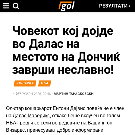
РЕЗУЛТАТИ
Jump to navigation
You
Човекот кој дојде
во Далас на
are
местото на Дончиќ
here
заврши неславно!
КОШАРКА
НБА
4 ФЕВРУАРИ 2026, 20:46
•
МАРТИН ТАНАСКОВСКИ
Ол-стар кошаркарот Ентони Дејвис повеќе не е член
на
Далас Маверикс
, откако беше вклучен во голем
НБА
-трејд и се сели во редовите на
Вашингтон
Визардс
, пренесуваат добро информирани