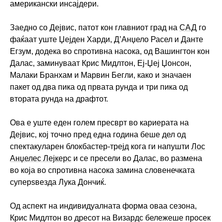
американски инсајдери.
Заедно со Дејвис, патот кон главниот град на
САД
го
фаќаат уште Џејден Харди, Д’Анџело Расел и Данте
Егзум, додека во спротивна насока, од Вашингтон кон
Далас, заминуваат Крис Мидлтон, Еј-Џеј Џонсон,
Малаки Бранхам и Марвин Бегли, како и значаен
пакет од два пика од првата рунда и три пика од
втората рунда на драфтот.
Ова е уште еден голем пресврт во кариерата на
Дејвис, кој точно пред една година беше дел од
спектакуларен блокбастер-трејд кога ги напушти
Лос
Анџелес Лејкерс
и се пресели во Далас, во размена
во која во спротивна насока замина словенечката
суперѕвезда Лука Дончиќ.
Од аспект на индивидуалната форма оваа сезона,
Крис Мидлтон во дресот на Визардс бележеше просек