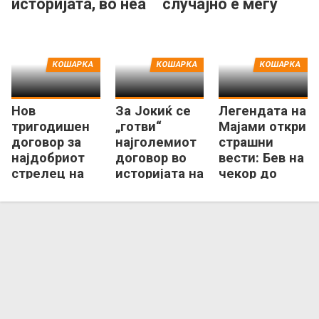
историјата, во неа
случајно е меѓу
го нема Џордан
најголемите во
НБА“
КОШАРКА
КОШАРКА
КОШАРКА
Нов
За Јокиќ се
Легендата на
тригодишен
„готви“
Мајами откри
договор за
најголемиот
страшни
најдобриот
договор во
вести: Бев на
стрелец на
историјата на
чекор до
Феникс Санс
НБА лигата!
смртта...