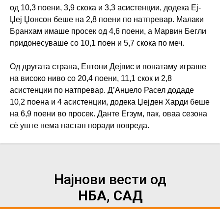
од 10,3 поени, 3,9 скока и 3,3 асистенции, додека Еј-
Џеј Џонсон беше на 2,8 поени по натпревар. Малаки
Бранхам имаше просек од 4,6 поени, а Марвин Бегли
придонесуваше со 10,1 поен и 5,7 скока по меч.
Од другата страна, Ентони Дејвис и понатаму играше
на високо ниво со 20,4 поени, 11,1 скок и 2,8
асистенции по натпревар. Д’Анџело Расел додаде
10,2 поена и 4 асистенции, додека Џејден Харди беше
на 6,9 поени во просек. Данте Егзум, пак, оваа сезона
сè уште нема настап поради повреда.
Најнови вести од
НБА, САД