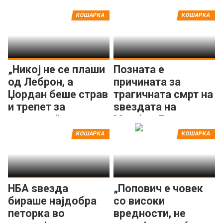
КОШАРКА
КОШАРКА
„Никој не се плаши
Позната е
од Леброн, а
причината за
Џордан беше страв
трагичната смрт на
и трепет за
ѕвездата на
ривалите“
Мемфис Гризлис
КОШАРКА
КОШАРКА
НБА ѕвезда
„Попович е човек
бираше најдобра
со високи
петорка во
вредности, не