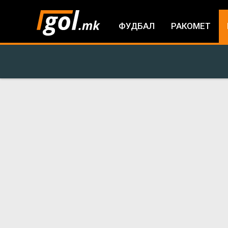
ФУДБАЛ
РАКОМЕТ
You
are
here