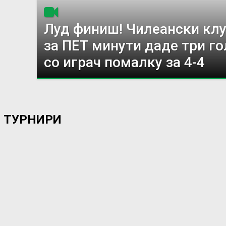
Луд финиш! Чилеански кл
за ПЕТ минути даде три го
со играч помалку за 4-4
ТУРНИРИ