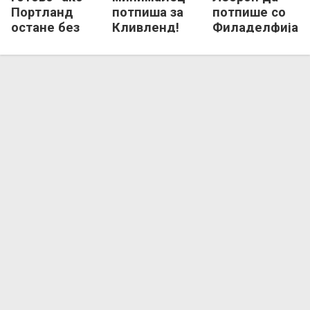
Портланд
потпиша за
потпише со
остане без
Кливленд!
Филаделфија
славната НБА
франшиза