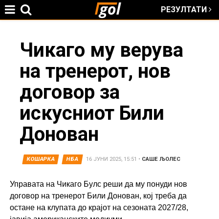
РЕЗУЛТАТИ
Jump to navigation
You
Чикаго му верува
на тренерот, нов
are
договор за
here
искусниот Били
Донован
КОШАРКА
НБА
16 ЈУНИ 2025, 15:51
•
САШЕ ЉОЛЕС
Управата на Чикаго Булс реши да му понуди нов
договор на тренерот Били Донован, кој треба да
остане на клупата до крајот на сезоната 2027/28,