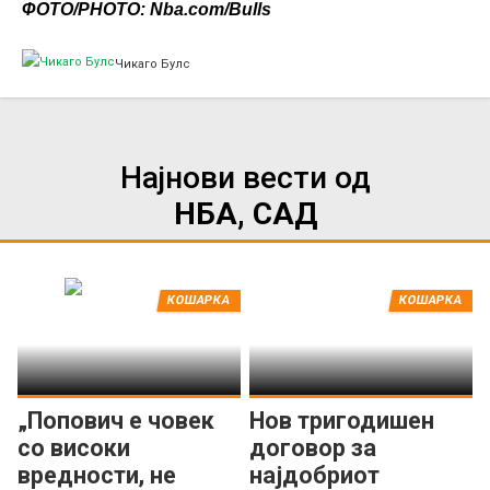
ФОТО/PHOTO: Nba.com/Bulls
Чикаго Булс
Најнови вести од
НБА, САД
КОШАРКА
КОШАРКА
„Попович е човек
Нов тригодишен
со високи
договор за
вредности, не
најдобриот