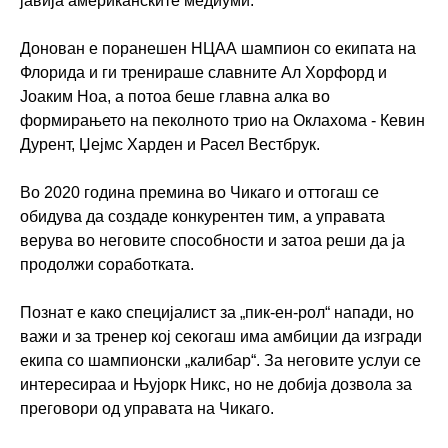
јавија американските медиуми.
Донован е поранешен НЦАА шампион со екипата на
Флорида и ги тренираше славните Ал Хорфорд и
Јоаким Ноа, а потоа беше главна алка во
формирањето на пеколното трио на Оклахома - Кевин
Дурент, Џејмс Харден и Расел Вестбрук.
Во 2020 година премина во Чикаго и оттогаш се
обидува да создаде конкурентен тим, а управата
верува во неговите способности и затоа реши да ја
продолжи соработката.
Познат е како специјалист за „пик-ен-рол“ напади, но
важи и за тренер кој секогаш има амбиции да изгради
екипа со шампионски „калибар“. За неговите услуи се
интересираа и Њујорк Никс, но не добија дозвола за
преговори од управата на Чикаго.