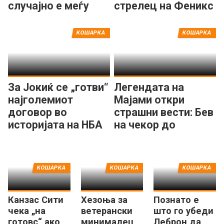
случајно е меѓу
стрелец на Феникс
најголемите во
Санс
НБА“
КОШАРКА
КОШАРКА
За Јокиќ се „готви“
Легендата на
најголемиот
Мајами откри
договор во
страшни вести: Бев
историјата на НБА
на чекор до
лигата!
смртта...
КОШАРКА
КОШАРКА
КОШАРКА
Канзас Сити
Хезоња за
Познато е
чека „на
ветерански
што го убеди
готовс“ ако
минималец
Леброн да