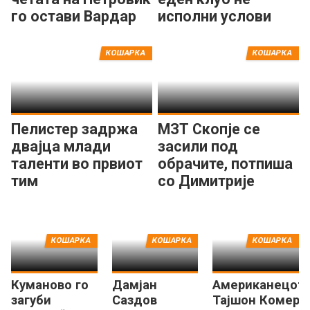
го остави Вардар
исполни услови
на -31
кон КФМ!
КОШАРКА
КОШАРКА
Пелистер задржа
МЗТ Скопје се
двајца млади
засили под
таленти во првиот
обрачите, потпиша
тим
со Димитрије
Николиќ
КОШАРКА
КОШАРКА
КОШАРКА
Куманово го
Дамјан
Американецот
загуби
Саздов
Тајшон Комер