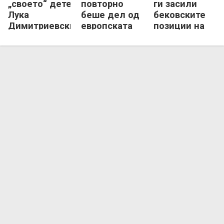
„своето“ дете,
повторно
ги засили
Лука
беше дел од
бековските
Димитриевски
европската
позиции на
замина од
тренерска
ТФТ Скопје
клубот
елита