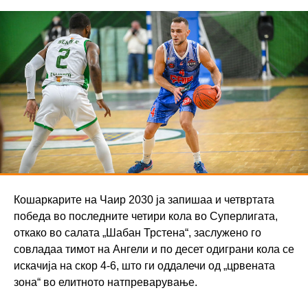
Кошаркарите на Чаир 2030 ја запишаа и четвртата
победа во последните четири кола во Суперлигата,
откако во салата „Шабан Трстена“, заслужено го
совладаа тимот на Ангели и по десет одиграни кола се
искачија на скор 4-6, што ги оддалечи од „црвената
зона“ во елитното натпреварување.