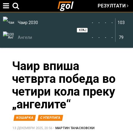
РЕЗУЛТАТИ
Jump to navigation
Чаир 2030
-
-
-
-
103
КРАЈ
Ангели
-
-
-
-
79
You
Чаир впиша
четврта победа во
are
четири кола преку
here
„ангелите“
КОШАРКА
СУПЕРЛИГА
13 ДЕКЕМВРИ 2025, 20:56
•
МАРТИН ТАНАСКОВСКИ