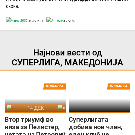
скока.
Чаир 2030
Ангели
Најнови вести од
СУПЕРЛИГА, МАКЕДОНИЈА
КОШАРКА
КОШАРКА
14 ДЕК
Вардар
Пелистер
Втор триумф во
Суперлигата
низа за Пелистер,
добива нов член,
четата на Петровиќ
еден клуб не