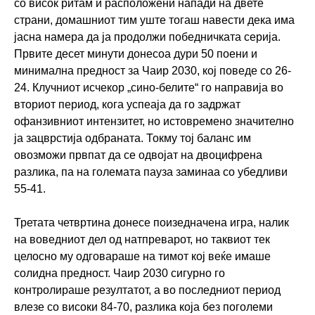
со висок ритам и расположени напади на двете
страни, домашниот тим уште тогаш навести дека има
јасна намера да ја продолжи победничката серија.
Првите десет минути донесоа дури 50 поени и
минимална предност за Чаир 2030, кој поведе со 26-
24. Клучниот исчекор „сино-белите“ го направија во
вториот период, кога успеаја да го задржат
офанзивниот интензитет, но истовремено значително
ја зацврстија одбраната. Токму тој баланс им
овозможи првпат да се одвојат на двоцифрена
разлика, па на големата пауза заминаа со убедливи
55-41.
Третата четвртина донесе поизедначена игра, налик
на воведниот дел од натпреварот, но таквиот тек
целосно му одговараше на тимот кој веќе имаше
солидна предност. Чаир 2030 сигурно го
контролираше резултатот, а во последниот период
влезе со високи 84-70, разлика која без поголеми