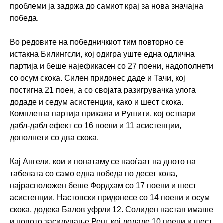
проблеми ја задржа до самиот крај за нова значајна
победа.
Во редовите на победничкиот тим повторно се
истакна Билингсли, кој одигра уште една одлична
партија и беше најефикасен со 27 поени, надополнети
со осум скока. Силен придонес даде и Тачи, кој
постигна 21 поен, а со својата разигрувачка улога
додаде и седум асистенции, како и шест скока.
Комплетна партија прикажа и Рушити, кој оствари
дабл-дабл ефект со 16 поени и 11 асистенции,
дополнети со два скока.
Кај Ангели, кои и понатаму се наоѓаат на дното на
табелата со само една победа по десет кола,
најрасположен беше Фордхам со 17 поени и шест
асистенции. Настовски придонесе со 14 поени и осум
скока, додека Балов уфрли 12. Солиден настап имаше
и новото засилување Ренг, кој додаде 10 поени и шест