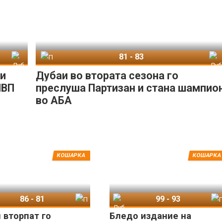
81
-
83
убаи
Партизан
Дубаи
ри
Дубаи во втората сезона го
МВП
преслуша Партизан и стана шампио
во АБА
КОШАРКА
КОШАРКА
86
-
81
99
-
93
аи
Партизан
Дубаи
Партизан
 вторпат го
Бледо издание на