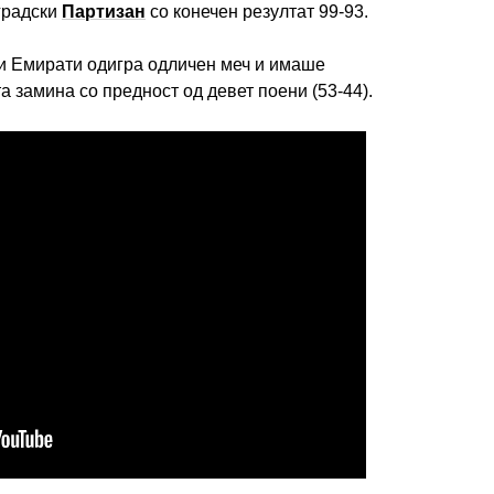
лградски
Партизан
со конечен резултат 99-93.
и Емирати одигра одличен меч и имаше
та замина со предност од девет поени (53-44).