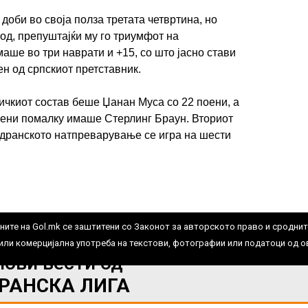
 доби во своја полза третата четвртина, но
од, препуштајќи му го триумфот на
аше во три наврати и +15, со што јасно стави
н од српскиот претставник.
чкиот состав беше Џанан Муса со 22 поени, а
оени помалку имаше Стерлинг Браун. Вториот
ИМПРЕСУМ
МАРКЕТИНГ
КОНТАКТ
RSS
адранското натпреварување се игра на шести
© 2016-2026 Gol.mk
Сите права задржани
ите на Gol.mk се заштитени со Законот за авторското право и сроднит
ли комерцијална употреба на текстови, фотографии или податоци од ово
нови вести од
РАНСКА ЛИГА