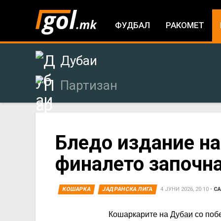
ФУДБАЛ
РАКОМЕТ
Дубаи
Партизан
You
Бледо издание на
финалето започна
are
here
КОШАРКА
ЈАДРАНСКА ЛИГА
4 ЈУНИ 2026, 20:10
•
С
Кошаркарите на
Дубаи
со побе