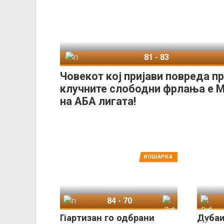
81
-
83
Партизан
Д
Човекот кој пријави повреда п
клучните слободни фрлања е 
на АБА лигата!
КОШАРКА
84
-
70
Партизан
Дубаи
Дуб
Партизан го одбрани
Дубаи