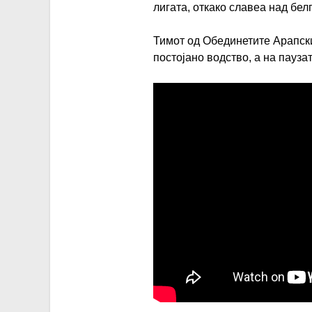
лигата, откако славеа над бе
Тимот од Обединетите Арапск
постојано водство, а на пауза