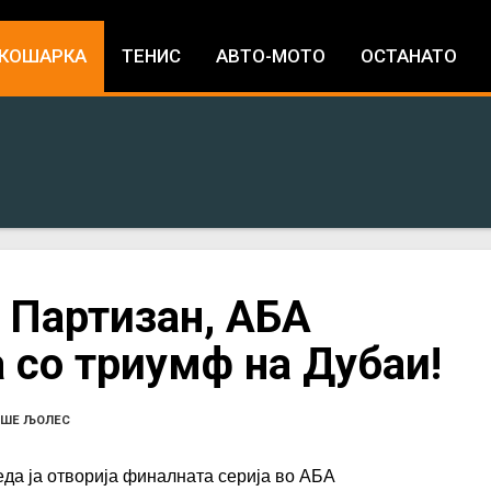
Jump to navigation
КОШАРКА
ТЕНИС
АВТО-МОТО
ОСТАНАТО
 Партизан, АБА
 со триумф на Дубаи!
АШЕ ЉОЛЕС
да ја отворија финалната серија во АБА