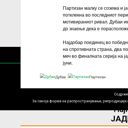
Партизан малку се созема и ја
потклекна во последниот пери
мотивираниот ривал. Дубаи им
до знаење дека е порасположе
Најдобар поединец во победни
на спротивната страна, два п
меч во финалната серија на ј
јуни.
Дубаи
Партизан
Содржин
За секоја форма на распространување, репродукција и
Нај
ЈАД