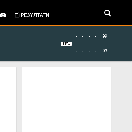
РЕЗУЛТАТИ
-
-
-
-
99
КРАЈ
-
-
-
-
93