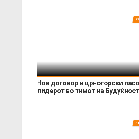
К
Нов договор и црногорски пас
лидерот во тимот на Будуќнос
К