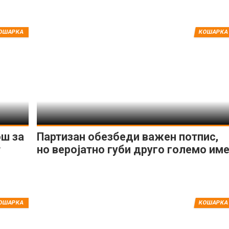
ОШАРКА
КОШАРКА
ош за
Партизан обезбеди важен потпис,
т
но веројатно губи друго големо им
ОШАРКА
КОШАРКА