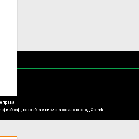
е права.
ј веб сајт, потребна е писмена согласност од Gol.mk.