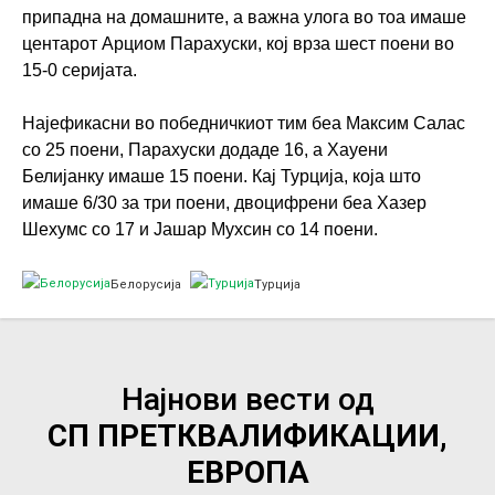
припадна на домашните, а важна улога во тоа имаше
центарот Арциом Парахуски, кој врза шест поени во
15-0 серијата.
Најефикасни во победничкиот тим беа Максим Салас
со 25 поени, Парахуски додаде 16, а Хауени
Белијанку имаше 15 поени. Кај Турција, која што
имаше 6/30 за три поени, двоцифрени беа Хазер
Шехумс со 17 и Јашар Мухсин со 14 поени.
Белорусија
Турција
Најнови вести од
СП ПРЕТКВАЛИФИКАЦИИ,
ЕВРОПА