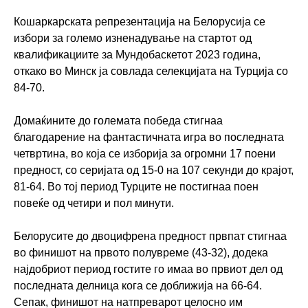
Кошаркарската репрезентација на Белорусија се
избори за големо изненадување на стартот од
квалификациите за Мундобаскетот 2023 година,
откако во Минск ја совлада селекцијата на Турција со
84-70.
Домаќините до големата победа стигнаа
благодарение на фантастичната игра во последната
четвртина, во која се изборија за огромни 17 поени
предност, со серијата од 15-0 на 107 секунди до крајот,
81-64. Во тој период Турците не постигнаа поен
повеќе од четири и пол минути.
Белорусите до двоцифрена предност првпат стигнаа
во финишот на првото полувреме (43-32), додека
најдобриот период гостите го имаа во првиот дел од
последната делница кога се доближија на 66-64.
Сепак, финишот на натпреварот целосно им