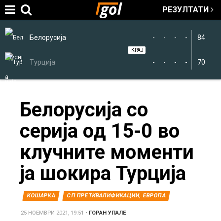
РЕЗУЛТАТИ
Jump to navigation
Белорусија
-
-
-
-
84
КРАЈ
Турција
-
-
-
-
70
You
Белорусија со
серија од 15-0 во
are
клучните моменти
here
ја шокира Турција
КОШАРКА
СП ПРЕТКВАЛИФИКАЦИИ, ЕВРОПА
25 НОЕМВРИ 2021, 19:51
•
ГОРАН УПАЛЕ