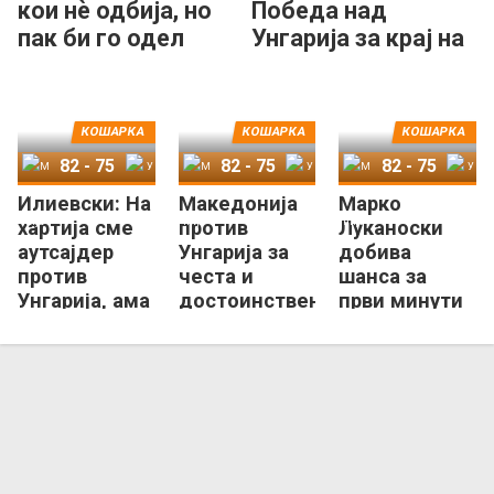
кои нè одбија, но
Победа над
пак би го одел
Унгарија за крај на
истиот пат со овој
циклусот!
тим!
КОШАРКА
КОШАРКА
КОШАРКА
82
-
75
82
-
75
82
-
75
Илиевски: На
Македонија
Марко
Македонија
Унгарија
Македонија
Унгарија
Македонија
Унгарија
хартија сме
против
Луканоски
аутсајдер
Унгарија за
добива
против
честа и
шанса за
Унгарија, ама
достоинствен
први минути
ние ќе се
крај на
во
бориме!
циклусот
сениорскиот
тим