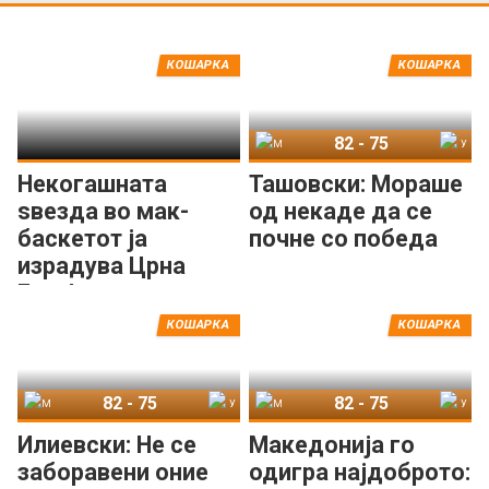
КОШАРКА
КОШАРКА
82
-
75
Македонија
Унгарија
Некогашната
Ташовски: Мораше
ѕвезда во мак-
од некаде да се
баскетот ја
почне со победа
израдува Црна
Гора!
КОШАРКА
КОШАРКА
82
-
75
82
-
75
Македонија
Унгарија
Македонија
Унгарија
Илиевски: Не се
Македонија го
заборавени оние
одигра најдоброто: