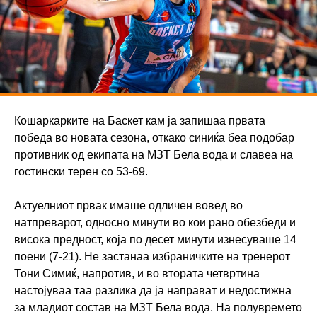
Кошаркарките на Баскет кам ја запишаа првата
победа во новата сезона, откако синиќа беа подобар
противник од екипата на МЗТ Бела вода и славеа на
гостински терен со 53-69.
Актуелниот првак имаше одличен вовед во
натпреварот, односно минути во кои рано обезбеди и
висока предност, која по десет минути изнесуваше 14
поени (7-21). Не застанаа избраничките на тренерот
Тони Симиќ, напротив, и во втората четвртина
настојуваа таа разлика да ја направат и недостижна
за младиот состав на МЗТ Бела вода. На полувремето