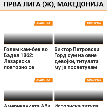
ПРВА ЛИГА (Ж), МАКЕДОНИЈА
КОШАРКА
КОШАРКА
Голем кам-бек во
Виктор Петровски:
Бадел 1862:
Горд сум на овие
Лазареска
девојки, титулата
повторно се
му ја посветувам
активира и се
на градот Крива
враќа на паркетот
Паланка!
КОШАРКА
КОШАРКА
Американката Аби
Историска титула