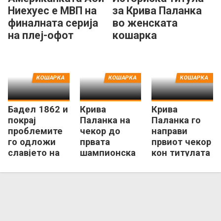
Ниехуес е МВП на
за Крива Паланка
финалната серија
во женската
на плеј-офот
кошарка
КОШАРКА
КОШАРКА
КОШАРКА
Бадел 1862 и
Крива
Крива
покрај
Паланка на
Паланка го
проблемите
чекор до
направи
го одложи
првата
првиот чекор
славјето на
шампионска
кон титулата
Крива
титула во
во женскиот
Паланка
мак-
кошаркарски
кошарката
плеј-оф