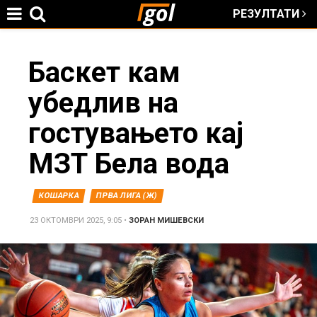
РЕЗУЛТАТИ
Jump to navigation
You
Баскет кам
убедлив на
are
гостувањето кај
here
МЗТ Бела вода
КОШАРКА
ПРВА ЛИГА (Ж)
23 ОКТОМВРИ 2025, 9:05
•
ЗОРАН МИШЕВСКИ