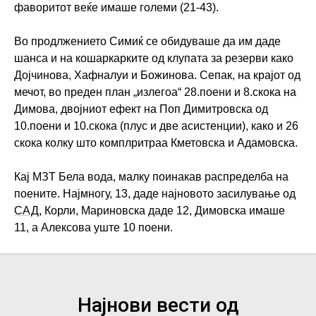
фаворитот веќе имаше големи (21-43).
Во продлжението Симиќ се обидуваше да им даде
шанса и на кошаркарките од клупата за резерви како
Дојчинова, Хафналуи и Божинова. Сепак, на крајот од
мечот, во преден план „излегоа“ 28.поени и 8.скока на
Димова, двојниот ефект на Поп Димитровска од
10.поени и 10.скока (плус и две асистенции), како и 26
скока колку што комплритраа Кметовска и Адамовска.
Кај МЗТ Бела вода, малку поинакав распределба на
поените. Најмногу, 13, даде најновото засилување од
САД
, Корли, Мариновска даде 12, Димовска имаше
11, а Алексова уште 10 поени.
Најнови вести од